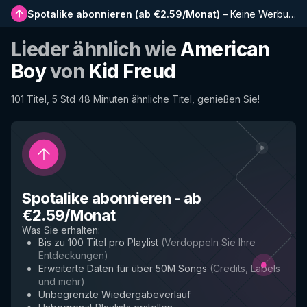
Spotalike abonnieren
(
ab €2.59/Monat
)
–
Keine Werbung, längere Playlists, vollständiger Verlauf und Frühzugriff auf neue Funktionen
Lieder ähnlich wie
American
Boy
von
Kid Freud
101 Titel, 5 Std 48 Minuten ähnliche Titel, genießen Sie!
Spotalike abonnieren
-
ab
€2.59/Monat
Was Sie erhalten
:
Bis zu 100 Titel pro Playlist
(
Verdoppeln Sie Ihre
Entdeckungen
)
Erweiterte Daten für über 50M Songs
(
Credits, Labels
und mehr
)
Unbegrenzte Wiedergabeverlauf