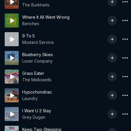
The Burkharts
Where It All Went Wrong
Benches
9 To 5
Mustard Service
Blueberry Skies
Loser Company
Grass Eater
The Mellowells
Hypochondriac
Laundry
I Want U 2 Stay
Grey Dugan
Keep Two-Stepping