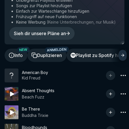
Unbegrenzt Playlists erstellen
Songs zur Playlist hinzufügen
Einfach zur Warteschlange hinzufügen
Frühzugriff auf neue Funktionen
Keine Werbung
(
Keine Unterbrechungen, nur Musik
)
Sieh dir unsere Pläne an
ANMELDEN
A
NEW
Info
Duplizieren
Playlist zu Spotify hinzu
American Boy
Kid Freud
Absent Thoughts
Beach Fuzz
Be There
Buddha Trixie
Bloodhounds