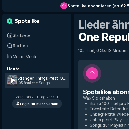
Spotalike abonnieren
(
ab €2.
Lieder äh
One Repub
Startseite
Suchen
105 Titel, 6 Std 12 Minuten
Meine Musik
Heute
Stranger Things (feat. OneRepublic)
by
Kygo
105 ähnliche Songs
Spotalike abon
Zeigt bis zu 1 Tag Verlauf
Was Sie erhalten
:
Bis zu 100 Titel pro P
Login für mehr Verlauf
Erweiterte Daten fü
Unbegrenzte Wiede
Unbegrenzt Playlists
Songs zur Playlist h