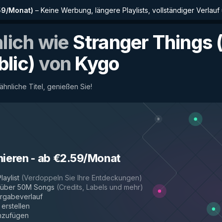
59/Monat
)
–
Keine Werbung, längere Playlists, vollständiger Verlauf
nlich wie
Stranger Things 
lic)
von
Kygo
 ähnliche Titel, genießen Sie!
nieren
-
ab €2.59/Monat
laylist
(
Verdoppeln Sie Ihre Entdeckungen
)
r über 50M Songs
(
Credits, Labels und mehr
)
rgabeverlauf
 erstellen
inzufügen