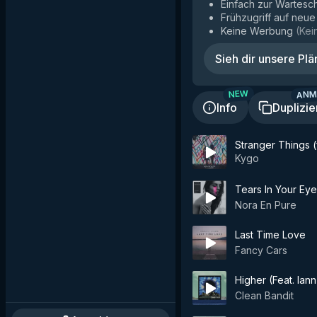
Einfach zur Wartesc
Frühzugriff auf neu
Keine Werbung
(
Kei
Sieh dir unsere Plä
ANM
NEW
Info
Duplizie
Stranger Things 
Kygo
Tears In Your Ey
Nora En Pure
Last Time Love
Fancy Cars
Higher (Feat. Iann
Clean Bandit