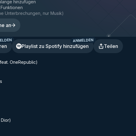
hlange hinzufügen
e Funktionen
ne Unterbrechungen, nur Musik
)
ne an
ELDEN
ANMELDEN
ren
Playlist zu Spotify hinzufügen
Teilen
(feat. OneRepublic)
es
 Dior)