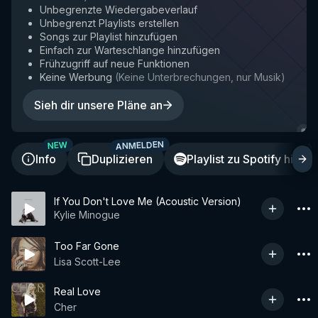
Unbegrenzte Wiedergabeverlauf
Unbegrenzt Playlists erstellen
Songs zur Playlist hinzufügen
Einfach zur Warteschlange hinzufügen
Frühzugriff auf neue Funktionen
Keine Werbung
(
Keine Unterbrechungen, nur Musik
)
Sieh dir unsere Pläne an
ANMELDEN
A
NEW
Info
Duplizieren
Playlist zu Spotify hinzu
If You Don't Love Me (Acoustic Version)
Kylie Minogue
Too Far Gone
Lisa Scott-Lee
Real Love
Cher