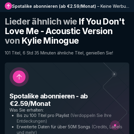
Spotalike abonnieren
(
ab €2.59/Monat
)
–
Keine Werbung, längere Playlists, vollständiger Verlauf und Frühzugriff auf neue Funktionen
Lieder ähnlich wie
If You Don't
Love Me - Acoustic Version
von
Kylie Minogue
101 Titel, 6 Std 35 Minuten ähnliche Titel, genießen Sie!
Spotalike abonnieren
-
ab
€2.59/Monat
Was Sie erhalten
:
Bis zu 100 Titel pro Playlist
(
Verdoppeln Sie Ihre
Entdeckungen
)
Erweiterte Daten für über 50M Songs
(
Credits, Labels
und mehr
)