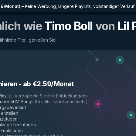
59/Monat
)
–
Keine Werbung, längere Playlists, vollständiger Verlauf
nlich wie
Timo Boll
von
Lil
 ähnliche Titel, genießen Sie!
nieren
-
ab €2.59/Monat
laylist
(
Verdoppeln Sie Ihre Entdeckungen
)
r über 50M Songs
(
Credits, Labels und mehr
)
rgabeverlauf
 erstellen
inzufügen
hlange hinzufügen
e Funktionen