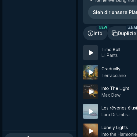
Keine Werbung
(
Kei
Sieh dir unsere Plä
ANM
NEW
Info
Duplizie
Timo Boll
Lil Pants
Gradually
Terracciano
Into The Light
Max Dew
Les rêveries élus
Lara Di Umbra
Lonely Lights
Into the Harmoni