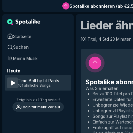
Spotalike abonnieren
(
ab €2.
Lieder äh
Startseite
101 Titel, 4 Std 23 Minuten
Suchen
Meine Musik
Heute
Timo Boll
by
Lil Pants
Spotalike abon
101 ähnliche Songs
Was Sie erhalten
:
Bis zu 100 Titel pro P
Erweiterte Daten fü
Zeigt bis zu 1 Tag Verlauf
Unbegrenzte Wiede
Login für mehr Verlauf
Unbegrenzt Playlists
Songs zur Playlist h
Einfach zur Wartesc
Frühzugriff auf neu