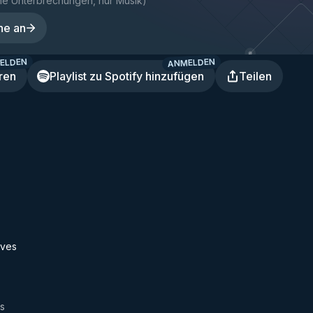
ne Unterbrechungen, nur Musik
)
ne an
ELDEN
ANMELDEN
ren
Playlist zu Spotify hinzufügen
Teilen
ives
es