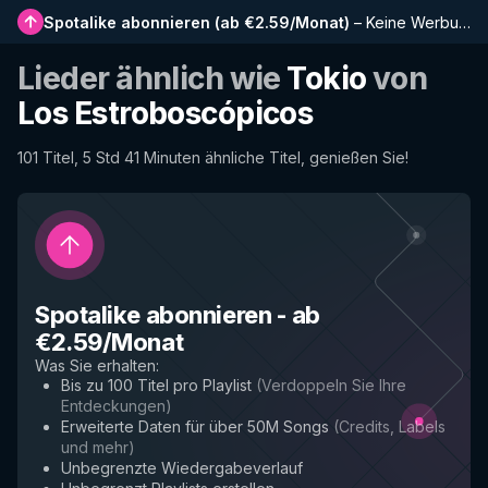
Spotalike abonnieren
(
ab €2.59/Monat
)
–
Keine Werbung, längere Playlists, vollständiger Verlauf und Frühzugriff auf neue Funktionen
Lieder ähnlich wie
Tokio
von
Los Estroboscópicos
101 Titel, 5 Std 41 Minuten ähnliche Titel, genießen Sie!
Spotalike abonnieren
-
ab
€2.59/Monat
Was Sie erhalten
:
Bis zu 100 Titel pro Playlist
(
Verdoppeln Sie Ihre
Entdeckungen
)
Erweiterte Daten für über 50M Songs
(
Credits, Labels
und mehr
)
Unbegrenzte Wiedergabeverlauf