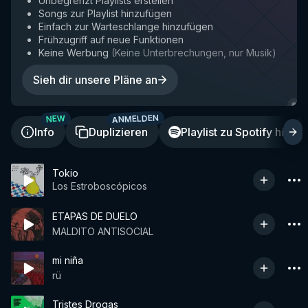
Unbegrenzt Playlists erstellen
Songs zur Playlist hinzufügen
Einfach zur Warteschlange hinzufügen
Frühzugriff auf neue Funktionen
Keine Werbung
(
Keine Unterbrechungen, nur Musik
)
Sieh dir unsere Pläne an
ANMELDEN
A
NEW
Info
Duplizieren
Playlist zu Spotify hinzu
Tokio
Los Estroboscópicos
ETAPAS DE DUELO
MALDITO ANTISOCIAL
mi niña
rü
Tristes Drogas