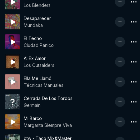
Los Blenders
Desaparecer
Mundaka
El Techo
Ciudad Pánico
Al Ex Amor
Los Outsaiders
Ella Me Llamó
Técnicas Manuales
Cerrada De Los Tordos
Germaín
Mi Barco
Margarita Siempre Viva
btw - Taco Mix&Master