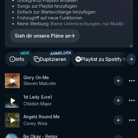
Unbegrenzt Playlists erstellen
Songs zur Playlist hinzufügen
Einfach zur Warteschlange hinzufügen
Frühzugriff auf neue Funktionen
Keine Werbung
(
Keine Unterbrechungen, nur Musik
)
Sieh dir unsere Pläne an
ANMELDEN
A
NEW
Info
Duplizieren
Playlist zu Spotify hinzu
Glory On Me
Steven Malcolm
1st Lady (Live)
Childish Major
Angelz Round Me
Corey Wise
Be Okay - Remix