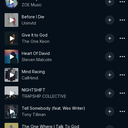
ZOE Music
Before I Die
Uninvtd
Give It to God
The One Keon
Heart Of David
Steven Malcolm
Mind Racing
CallHimd.
NIGHTSHIFT
TRAPSHIP COLLECTIVE
Tell Somebody (feat. Wes Writer)
Tony Tillman
The One Where I Talk To God