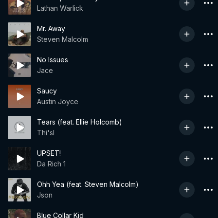
Lathan Warlick
Mr. Away
Steven Malcolm
No Issues
Jace
Saucy
Austin Joyce
Tears (feat. Ellie Holcomb)
Thi'sl
UPSET!
Da Rich 1
Ohh Yea (feat. Steven Malcolm)
Json
Blue Collar Kid