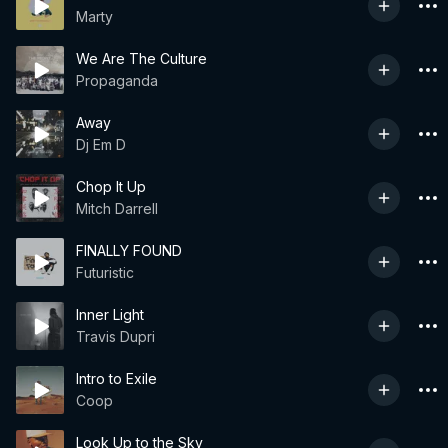
Marty
We Are The Culture
Propaganda
Away
Dj Em D
Chop It Up
Mitch Darrell
FINALLY FOUND
Futuristic
Inner Light
Travis Dupri
Intro to Exile
Coop
Look Up to the Sky