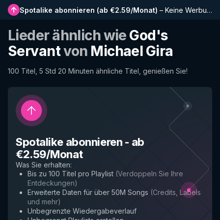
Spotalike abonnieren
(
ab €2.59/Monat
)
–
Keine Werbung, längere Playlists, vollständiger Verlauf und Frühzugriff auf neue Funktionen
Lieder ähnlich wie
God's
Servant
von
Michael Gira
100 Titel, 5 Std 20 Minuten ähnliche Titel, genießen Sie!
Spotalike abonnieren
-
ab
€2.59/Monat
Was Sie erhalten
:
Bis zu 100 Titel pro Playlist
(
Verdoppeln Sie Ihre
Entdeckungen
)
Erweiterte Daten für über 50M Songs
(
Credits, Labels
und mehr
)
Unbegrenzte Wiedergabeverlauf