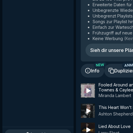
Erweiterte Daten fü
Unbegrenzte Wiede
Unbegrenzt Playlists
Songs zur Playlist h
Einfach zur Wartesc
Frühzugriff auf neu
Keine Werbung
(
Kei
Sieh dir unsere Plä
ANM
NEW
Info
Duplizie
Fooled Around and
Townes & Cayle
Miranda Lambert
This Heart Won't
Ashton Shepherd
Lied About Love
Larry Fleet