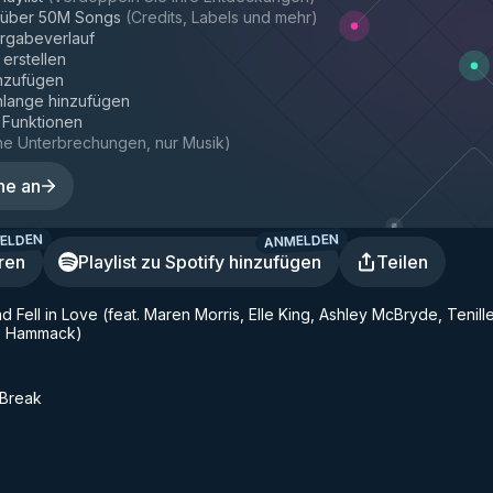
r über 50M Songs
(
Credits, Labels und mehr
)
rgabeverlauf
 erstellen
inzufügen
hlange hinzufügen
e Funktionen
ne Unterbrechungen, nur Musik
)
ne an
ELDEN
ANMELDEN
ren
Playlist zu Spotify hinzufügen
Teilen
 Fell in Love (feat. Maren Morris, Elle King, Ashley McBryde, Tenill
e Hammack)
 Break