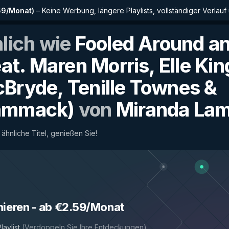
59/Monat
)
–
Keine Werbung, längere Playlists, vollständiger Verlauf
nlich wie
Fooled Around an
eat. Maren Morris, Elle Kin
Bryde, Tenille Townes &
ammack)
von
Miranda Lam
 ähnliche Titel, genießen Sie!
 King, Ashley McBryde, Tenille Townes & Caylee Hammack)
by
Mirand
nieren
-
ab €2.59/Monat
laylist
(
Verdoppeln Sie Ihre Entdeckungen
)