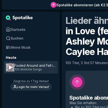
Spotalike abonnieren
(
ab €2.
Lieder äh
in Love (f
Startseite
Ashley Mc
Suchen
Meine Musik
Caylee H
Heute
100 Titel, 5 Std 57 Minuten
Fooled Around and Fell in Love (feat. Maren Morris, Elle
100 ähnliche Songs
Zeigt bis zu 1 Tag Verlauf
Login für mehr Verlauf
Spotalike abon
Was Sie erhalten
:
Bis zu 100 Titel pro P