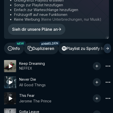
Unbegrenzt Playlists erstellen
Songs zur Playlist hinzufügen
Einfach zur Warteschlange hinzufügen
Frühzugriff auf neue Funktionen
Keine Werbung
(
Keine Unterbrechungen, nur Musik
)
Sieh dir unsere Pläne an
ANMELDEN
A
NEW
Info
Duplizieren
Playlist zu Spotify hinzu
Keep Dreaming
NEFFEX
Never Die
All Good Things
This Fear
Jerome The Prince
Gotta Leave