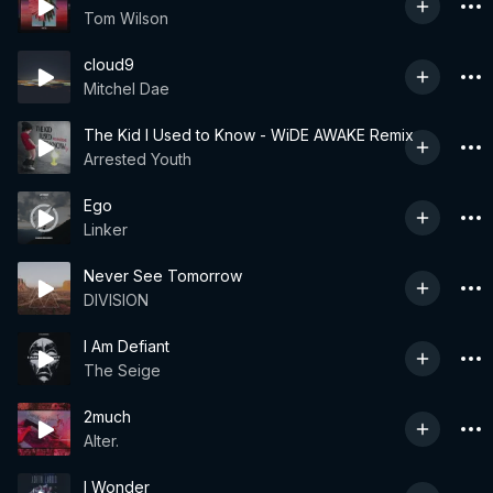
Tom Wilson
cloud9
Mitchel Dae
The Kid I Used to Know - WiDE AWAKE Remix
Arrested Youth
Ego
Linker
Never See Tomorrow
DIVISION
I Am Defiant
The Seige
2much
Alter.
I Wonder