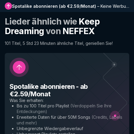
Spotalike abonnieren
(
ab €2.59/Monat
)
–
Keine Werbung, längere Playlists, vollständiger Verlauf und Frühzugriff auf neue Funktionen
Lieder ähnlich wie
Keep
Dreaming
von
NEFFEX
101 Titel, 5 Std 23 Minuten ähnliche Titel, genießen Sie!
Spotalike abonnieren
-
ab
€2.59/Monat
Was Sie erhalten
:
Bis zu 100 Titel pro Playlist
(
Verdoppeln Sie Ihre
Entdeckungen
)
Erweiterte Daten für über 50M Songs
(
Credits, Labels
und mehr
)
Unbegrenzte Wiedergabeverlauf