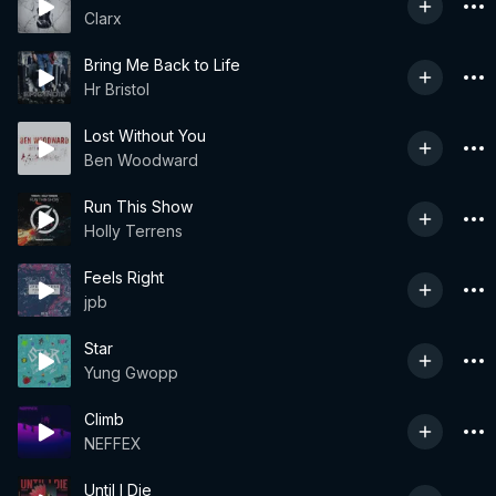
Clarx
Bring Me Back to Life
Hr Bristol
Lost Without You
Ben Woodward
Run This Show
Holly Terrens
Feels Right
jpb
Star
Yung Gwopp
Climb
NEFFEX
Until I Die