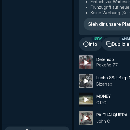
Einfach zur Wartesc
Frühzugriff auf neu
Keine Werbung
(
Kei
Sieh dir unsere Plä
ANM
NEW
Info
Duplizie
Detenido
Pekeño 77
Lucho SSJ: Bzrp M
Bizarrap
MONEY
C.R.O
PA CUALQUIERA
John C