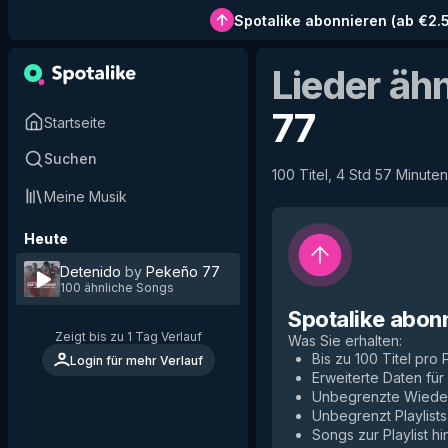
Spotalike abonnieren
(
ab €2.
Lieder äh
77
Startseite
Suchen
100 Titel, 4 Std 57 Minuten
Meine Musik
Heute
Detenido
by
Pekeño 77
100 ähnliche Songs
Spotalike abon
Zeigt bis zu 1 Tag Verlauf
Was Sie erhalten
:
Bis zu 100 Titel pro P
Login für mehr Verlauf
Erweiterte Daten fü
Unbegrenzte Wiede
Unbegrenzt Playlists
Songs zur Playlist h