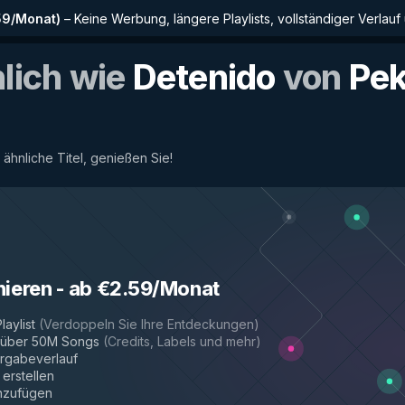
59/Monat
)
–
Keine Werbung, längere Playlists, vollständiger Verlauf
nlich wie
Detenido
von
Pe
 ähnliche Titel, genießen Sie!
nieren
-
ab €2.59/Monat
laylist
(
Verdoppeln Sie Ihre Entdeckungen
)
r über 50M Songs
(
Credits, Labels und mehr
)
rgabeverlauf
 erstellen
inzufügen