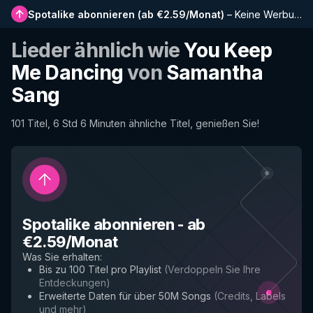
Spotalike abonnieren
(
ab €2.59/Monat
)
–
Keine Werbung, längere Playlists, vollständiger Verlauf und Frühzugriff auf neue Funktionen
Lieder ähnlich wie
You Keep
Me Dancing
von
Samantha
Sang
101 Titel, 6 Std 6 Minuten ähnliche Titel, genießen Sie!
Spotalike abonnieren
-
ab
€2.59/Monat
Was Sie erhalten
:
Bis zu 100 Titel pro Playlist
(
Verdoppeln Sie Ihre
Entdeckungen
)
Erweiterte Daten für über 50M Songs
(
Credits, Labels
und mehr
)