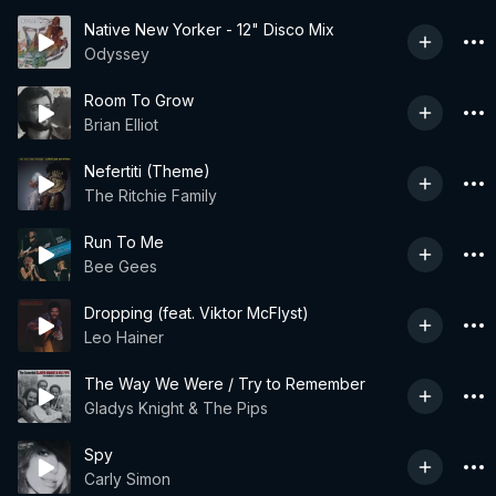
Native New Yorker - 12" Disco Mix
Odyssey
Room To Grow
Brian Elliot
Nefertiti (Theme)
The Ritchie Family
Run To Me
Bee Gees
Dropping (feat. Viktor McFlyst)
Leo Hainer
The Way We Were / Try to Remember
Gladys Knight & The Pips
Spy
Carly Simon