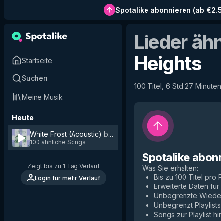
Spotalike abonnieren
(
ab €2.
Lieder äh
Heights
Startseite
Suchen
100 Titel, 6 Std 27 Minuten
Meine Musik
Heute
White Frost (Acoustic)
by
Tall Heights
100 ähnliche Songs
Spotalike abon
Zeigt bis zu 1 Tag Verlauf
Was Sie erhalten
:
Bis zu 100 Titel pro P
Login für mehr Verlauf
Erweiterte Daten fü
Unbegrenzte Wiede
Unbegrenzt Playlists
Songs zur Playlist h