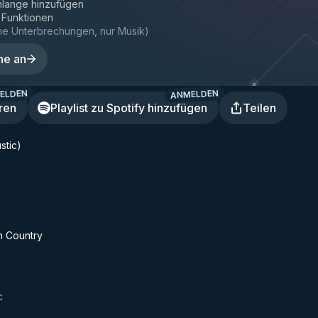
hlange hinzufügen
e Funktionen
ne Unterbrechungen, nur Musik
)
ne an
ELDEN
ANMELDEN
ren
Playlist zu Spotify hinzufügen
Teilen
stic)
th Country
c