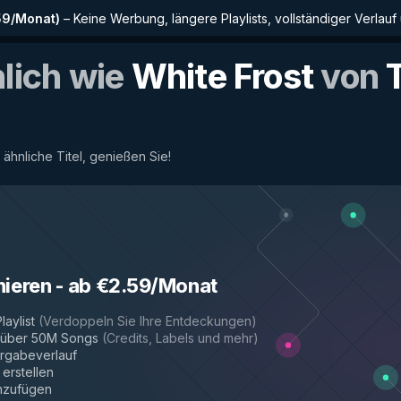
59/Monat
)
–
Keine Werbung, längere Playlists, vollständiger Verlauf
nlich wie
White Frost
von
T
 ähnliche Titel, genießen Sie!
nieren
-
ab €2.59/Monat
laylist
(
Verdoppeln Sie Ihre Entdeckungen
)
r über 50M Songs
(
Credits, Labels und mehr
)
rgabeverlauf
 erstellen
inzufügen