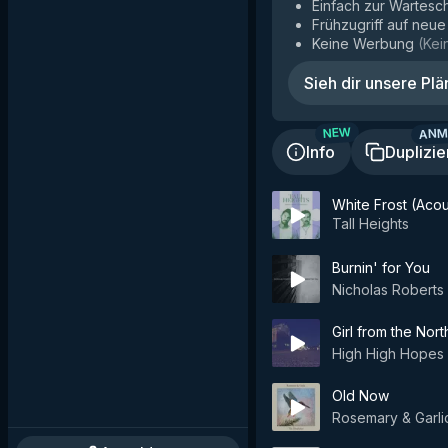
Einfach zur Wartesc
Frühzugriff auf neu
Keine Werbung
(
Kei
Sieh dir unsere Plä
ANM
NEW
Info
Duplizie
White Frost (Acou
Tall Heights
Burnin' for You
Nicholas Roberts
Girl from the Nor
High High Hopes
Old Now
Rosemary & Garli