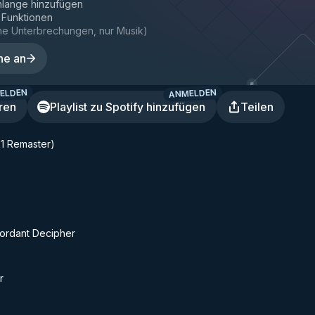
hlange hinzufügen
e Funktionen
ne Unterbrechungen, nur Musik
)
ne an
ELDEN
ANMELDEN
ren
Playlist zu Spotify hinzufügen
Teilen
1 Remaster)
cordant Decipher
r