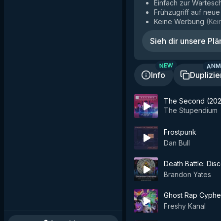
Einfach zur Wartesc
Frühzugriff auf neu
Keine Werbung
(
Kei
Sieh dir unsere Plä
ANM
NEW
Info
Duplizie
The Second (202
The Stupendium
Frostpunk
Dan Bull
Death Battle: Dis
Brandon Yates
Ghost Rap Cyphe
Freshy Kanal