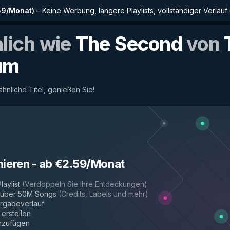
59/Monat
)
–
Keine Werbung, längere Playlists, vollständiger Verlauf
nlich wie
The Second
von
um
 ähnliche Titel, genießen Sie!
nieren
-
ab €2.59/Monat
laylist
(
Verdoppeln Sie Ihre Entdeckungen
)
r über 50M Songs
(
Credits, Labels und mehr
)
rgabeverlauf
 erstellen
inzufügen