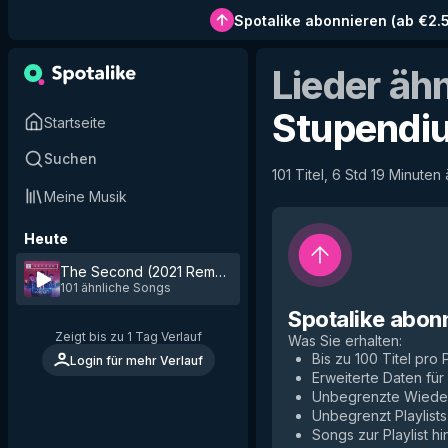
Spotalike abonnieren
(
ab €2.
Lieder äh
Stupendi
Startseite
Suchen
101 Titel, 6 Std 19 Minuten
Meine Musik
Heute
The Second (2021 Remaster)
by
The Stupendium
101 ähnliche Songs
Spotalike abon
Zeigt bis zu 1 Tag Verlauf
Was Sie erhalten
:
Bis zu 100 Titel pro P
Login für mehr Verlauf
Erweiterte Daten fü
Unbegrenzte Wiede
Unbegrenzt Playlists
Songs zur Playlist h