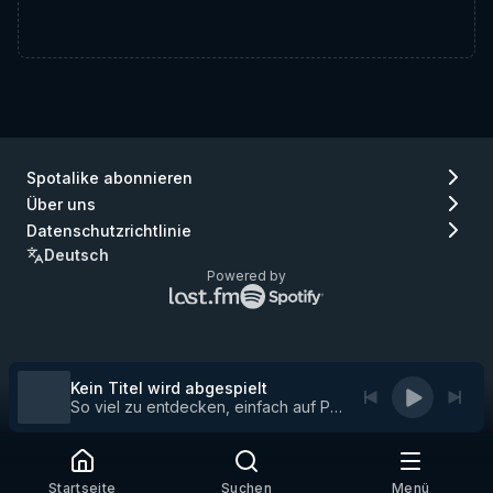
Spotalike abonnieren
Über uns
Datenschutzrichtlinie
Deutsch
Powered by
Lastfm
Spotify
Logo
Logo
(gehe
(gehe
zu
zu
Lastfm)
Spotify)
Kein Titel wird abgespielt
So viel zu entdecken, einfach auf Play drücken
Startseite
Suchen
Menü