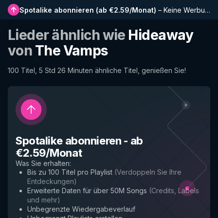
Spotalike abonnieren
(
ab €2.59/Monat
)
–
Keine Werbung, längere Playlists, vollständiger Verlauf und Frühzugriff auf neue Funktionen
Lieder ähnlich wie
Hideaway
von
The Vamps
100 Titel, 5 Std 26 Minuten ähnliche Titel, genießen Sie!
Spotalike abonnieren
-
ab
€2.59/Monat
Was Sie erhalten
:
Bis zu 100 Titel pro Playlist
(
Verdoppeln Sie Ihre
Entdeckungen
)
Erweiterte Daten für über 50M Songs
(
Credits, Labels
und mehr
)
Unbegrenzte Wiedergabeverlauf