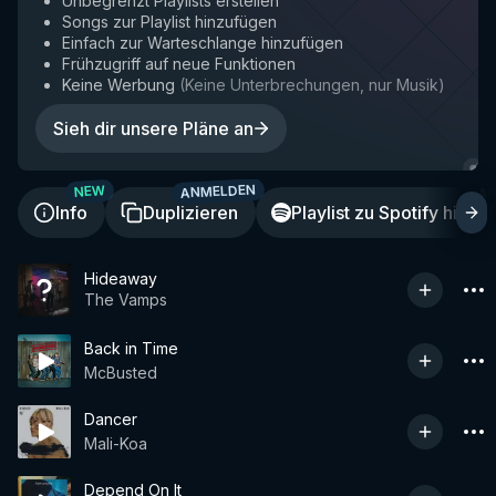
Unbegrenzt Playlists erstellen
Songs zur Playlist hinzufügen
Einfach zur Warteschlange hinzufügen
Frühzugriff auf neue Funktionen
Keine Werbung
(
Keine Unterbrechungen, nur Musik
)
Sieh dir unsere Pläne an
ANMELDEN
A
NEW
Info
Duplizieren
Playlist zu Spotify hinzu
Hideaway
The Vamps
Back in Time
McBusted
Dancer
Mali-Koa
Depend On It