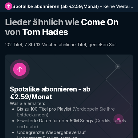
Spotalike abonnieren
(
ab €2.59/Monat
)
–
Keine Werbung, längere Playlists, vollständiger Verlauf und Frühzugriff auf neue Funktionen
Lieder ähnlich wie
Come On
von
Tom Hades
102 Titel, 7 Std 13 Minuten ähnliche Titel, genießen Sie!
Spotalike abonnieren
-
ab
€2.59/Monat
Was Sie erhalten
:
Bis zu 100 Titel pro Playlist
(
Verdoppeln Sie Ihre
Entdeckungen
)
Erweiterte Daten für über 50M Songs
(
Credits, Labels
und mehr
)
Unbegrenzte Wiedergabeverlauf