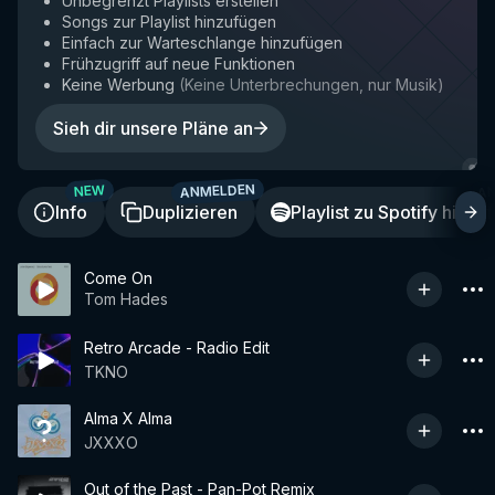
Unbegrenzt Playlists erstellen
Songs zur Playlist hinzufügen
Einfach zur Warteschlange hinzufügen
Frühzugriff auf neue Funktionen
Keine Werbung
(
Keine Unterbrechungen, nur Musik
)
Sieh dir unsere Pläne an
ANMELDEN
A
NEW
Info
Duplizieren
Playlist zu Spotify hinzu
Come On
Tom Hades
Retro Arcade - Radio Edit
TKNO
Alma X Alma
JXXXO
Out of the Past - Pan-Pot Remix