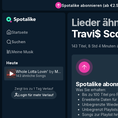
Spotalike abonnieren
(
ab €2.
Lieder äh
Travi$ Sc
Startseite
Suchen
143 Titel, 8 Std 4 Minuten 
Meine Musik
Heute
Whole Lotta Lovin'
by
Mustard
143 ähnliche Songs
Spotalike abon
Zeigt bis zu 1 Tag Verlauf
Was Sie erhalten
:
Bis zu 100 Titel pro P
Login für mehr Verlauf
Erweiterte Daten fü
Unbegrenzte Wiede
Unbegrenzt Playlists
Songs zur Playlist h