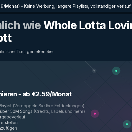
59/Monat
)
–
Keine Werbung, längere Playlists, vollständiger Verlauf
nlich wie
Whole Lotta Lovi
ott
ähnliche Titel, genießen Sie!
nieren
-
ab €2.59/Monat
laylist
(
Verdoppeln Sie Ihre Entdeckungen
)
r über 50M Songs
(
Credits, Labels und mehr
)
rgabeverlauf
 erstellen
inzufügen