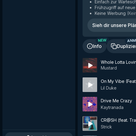
Einfach zur Wartesc
Frühzugriff auf neu
Keine Werbung
(
Kei
Sieh dir unsere Plä
ANM
NEW
Info
Duplizie
Whole Lotta Lovi
Mustard
On My Vibe (Feat.
Lil Duke
Drive Me Crazy
Kaytranada
CR@SH (feat. Tra
Strick