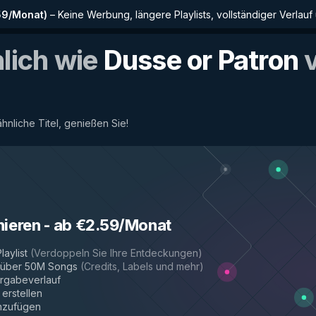
59/Monat
)
–
Keine Werbung, längere Playlists, vollständiger Verlauf
nlich wie
Dusse or Patron
v
ähnliche Titel, genießen Sie!
nieren
-
ab €2.59/Monat
laylist
(
Verdoppeln Sie Ihre Entdeckungen
)
r über 50M Songs
(
Credits, Labels und mehr
)
rgabeverlauf
 erstellen
inzufügen