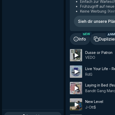
Einfach zur Wartesc
Frühzugriff auf neu
Keine Werbung
(
Kei
Sieh dir unsere Plä
ANM
NEW
Info
Duplizie
Dusse or Patron
VEDO
Live Your Life - 
RdG
Laying in Bed (fe
Bandit Gang Mar
New Level
J-Ott$