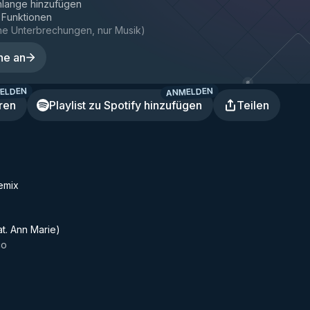
hlange hinzufügen
e Funktionen
ne Unterbrechungen, nur Musik
)
ne an
ELDEN
ANMELDEN
ren
Playlist zu Spotify hinzufügen
Teilen
Remix
at. Ann Marie)
co