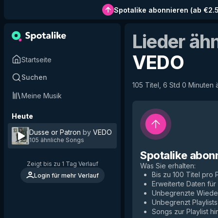
Spotalike abonnieren
(
ab €2.
Lieder äh
VEDO
Startseite
Suchen
105 Titel, 6 Std 0 Minuten 
Meine Musik
Heute
Dusse or Patron
by
VEDO
105 ähnliche Songs
Spotalike abon
Zeigt bis zu 1 Tag Verlauf
Was Sie erhalten
:
Bis zu 100 Titel pro P
Login für mehr Verlauf
Erweiterte Daten fü
Unbegrenzte Wiede
Unbegrenzt Playlists
Songs zur Playlist h