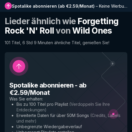
Spotalike abonnieren
(
ab €2.59/Monat
)
–
Keine Werbung, längere Playlists, vollständiger Verlauf und Frühzugriff auf neue Funktionen
Lieder ähnlich wie
Forgetting
Rock 'N' Roll
von
Wild Ones
101 Titel, 6 Std 9 Minuten ähnliche Titel, genießen Sie!
Spotalike abonnieren
-
ab
€2.59/Monat
Was Sie erhalten
:
Bis zu 100 Titel pro Playlist
(
Verdoppeln Sie Ihre
Entdeckungen
)
Erweiterte Daten für über 50M Songs
(
Credits, Labels
und mehr
)
Unbegrenzte Wiedergabeverlauf