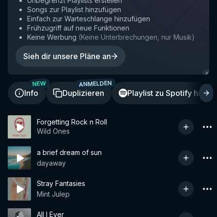
Unbegrenzt Playlists erstellen
Songs zur Playlist hinzufügen
Einfach zur Warteschlange hinzufügen
Frühzugriff auf neue Funktionen
Keine Werbung
(
Keine Unterbrechungen, nur Musik
)
Sieh dir unsere Pläne an
ANMELDEN
A
NEW
Info
Duplizieren
Playlist zu Spotify hinzu
Forgetting Rock n Roll
Wild Ones
a brief dream of sun
dayaway
Stray Fantasies
Mint Julep
All I Ever