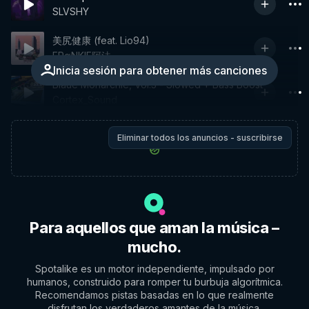
SLVSHY
美尻健康 (feat. Lio94)
FRαNKIE阿法
Inicia sesión para obtener más canciones
Blaue Monarchie, Vol.3 - Slowed + Bass Boost
Cortex_Sound
Eliminar todos los anuncios - suscribirse
Para aquellos que aman la música –
mucho.
Spotalike es un motor independiente, impulsado por
humanos, construido para romper tu burbuja algorítmica.
Recomendamos pistas basadas en lo que realmente
disfrutan los verdaderos amantes de la música.