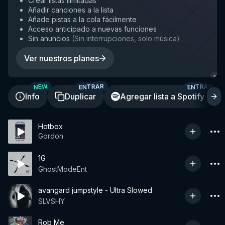
Crear listas ilimitadas
Añadir canciones a la lista
Añade pistas a la cola fácilmente
Acceso anticipado a nuevas funciones
Sin anuncios
(
Sin interrupciones, solo música
)
Ver nuestros planes
ENTRAR
ENTRAR
NEW
Info
Duplicar
Agregar lista a Spotify
Hotbox
Gordon
1G
GhostModeEnt
avangard jumpstyle - Ultra Slowed
SLVSHY
Rob Me