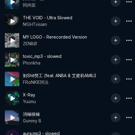
阿跨面
THE VOID - Ultra Slowed
N!GHTvisiøn
MY LOGO - Rerecorded Version
ZENBØ
toxic_mp3 - slowed
Phonkha
剝Shit勞工 (feat. ANBA & 艾蜜莉AMILI)
FRαNKIE阿法
X-Ray
Yuumu
消極積極
Gummy B
aura.mp3 - slowed