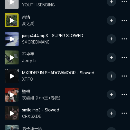
YOUTHISENDING
殉情
夏之禹
jump444.mp3 - SUPER SLOWED
SXCREDMANE
不停手
Jerry Li
MXRDER IN SHADOWMOOR - Slowed
XTFO
墜機
夜貓組 (Leo王+春艷)
smile.mp3 - Slowed
CRXSXDE
男子漢一匹