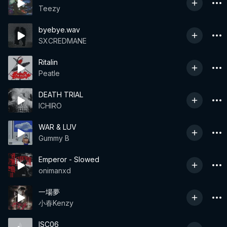
Teezy
byebye.wav
SXCREDMANE
Ritalin
Peatle
DEATH TRIAL
ICHIRO
WAR & LUV
Gummy B
Emperor - Slowed
onimanxd
一場夢
小春Kenzy
ISC06