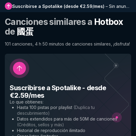
Suscribirse a Spotalike
(
desde €2.59/mes
)
–
Sin anuncios, listas más largas, historial completo y acceso anticipado a nuevas funciones
Canciones similares a
Hotbox
de
國蛋
101 canciones, 4 h 50 minutos de canciones similares, ¡disfruta!
Suscribirse a Spotalike
-
desde
€2.59/mes
Lo que obtienes
:
Hasta 100 pistas por playlist
(
Duplica tu
descubrimiento
)
Datos extendidos para más de 50M de canciones
(
Créditos, sellos y más
)
Historial de reproducción ilimitado