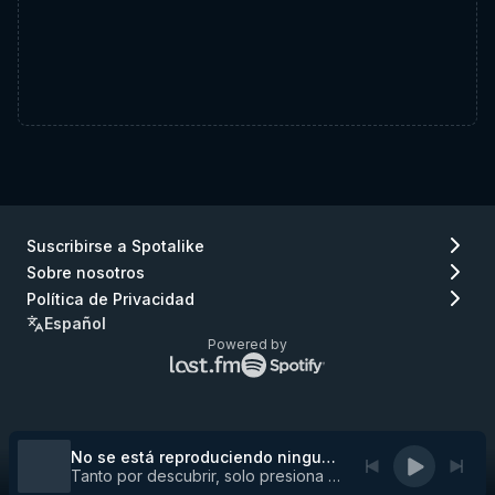
Suscribirse a Spotalike
Sobre nosotros
Política de Privacidad
Español
Powered by
Logo
Logo
de
de
Lastfm
Spotify
(ir
(ir
a
a
No se está reproduciendo ninguna pista
Lastfm)
Spotify)
Tanto por descubrir, solo presiona play