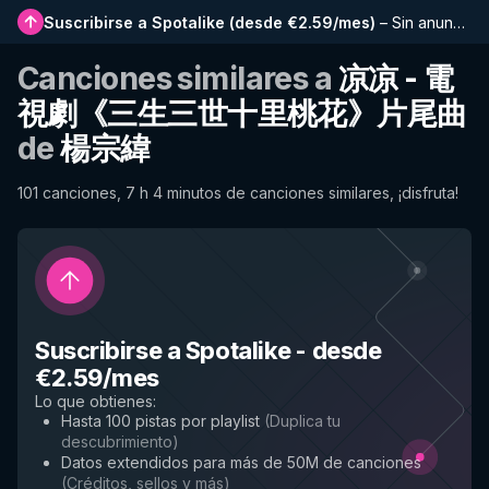
Suscribirse a Spotalike
(
desde €2.59/mes
)
–
Sin anuncios, listas más largas, historial completo y acceso anticipado a nuevas funciones
Canciones similares a
凉凉 - 電
視劇《三生三世十里桃花》片尾曲
de
楊宗緯
101 canciones, 7 h 4 minutos de canciones similares, ¡disfruta!
Suscribirse a Spotalike
-
desde
€2.59/mes
Lo que obtienes
:
Hasta 100 pistas por playlist
(
Duplica tu
descubrimiento
)
Datos extendidos para más de 50M de canciones
(
Créditos, sellos y más
)