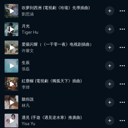
吹夢到西洲 (電視劇《玲瓏》先導插曲)
劉思涵
月光
Tiger Hu
爱最闪耀（《一千零一夜》电视剧插曲）
许馨文
生辰
張磊
紅塵輾 (電視劇《獨孤天下》插曲)
李煒
聽你說
林凡
遇見 (手遊《遇見逆水寒》推廣曲)
Yisa Yu