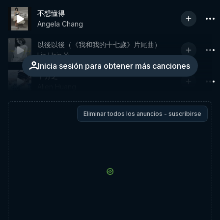
不想懂得
Angela Chang
以後以後（《我和我的十七歲》片尾曲）
Lin Hsin Yi
Inicia sesión para obtener más canciones
千分之一
Alien Huang
Eliminar todos los anuncios - suscribirse