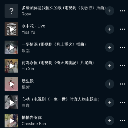
多麼願你是我恆久的歌 (電視劇《長歌行》插曲)
Rosy
水中花 - Live
Yisa Yu
一夢情深 (電視劇《月上重火》插曲)
銀臨
何為永恆 (電視劇《倚天屠龍記》片尾曲)
Hu Xia
幾生歡
楊紫
心动（电视剧《一生一世》时宜人物主题曲）
白鹿
悄悄告訴你
Christine Fan