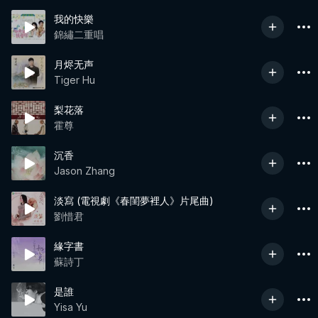
我的快樂
錦繡二重唱
月烬无声
Tiger Hu
梨花落
霍尊
沉香
Jason Zhang
淡寫 (電視劇《春閨夢裡人》片尾曲)
劉惜君
緣字書
蘇詩丁
是誰
Yisa Yu