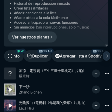
Historial de reproducción ilimitado
Crear listas ilimitadas
Añadir canciones a la lista
Añade pistas a la cola fácilmente
Acceso anticipado a nuevas funciones
Sin anuncios
(
Sin interrupciones, solo música
)
Ver nuestros planes
ENTRAR
ENTRAR
NEW
Info
Duplicar
Agregar lista a Spotify
凉凉 - 電視劇《三生三世十里桃花》片尾曲
楊宗緯
下一秒
Zhang Bichen
光陰獨白 (電視劇《你是我的榮耀》片尾曲)
LaLa Hsu