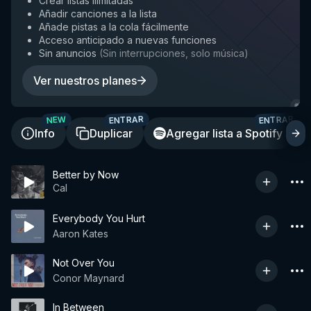
Crear listas ilimitadas
Añadir canciones a la lista
Añade pistas a la cola fácilmente
Acceso anticipado a nuevas funciones
Sin anuncios
(
Sin interrupciones, solo música
)
Ver nuestros planes
ENTRAR
ENTRAR
NEW
Info
Duplicar
Agregar lista a Spotify
Better by Now
Cal
Everybody You Hurt
Aaron Kates
Not Over You
Conor Maynard
In Between