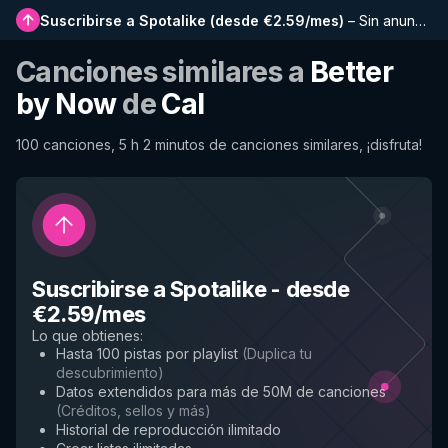
Suscribirse a Spotalike
(
desde €2.59/mes
)
–
Sin anuncios, listas más largas, historial completo y acceso anticipado a nuevas funciones
Canciones similares a
Better
by Now
de
Cal
100 canciones, 5 h 2 minutos de canciones similares, ¡disfruta!
Suscribirse a Spotalike
-
desde
€2.59/mes
Lo que obtienes
:
Hasta 100 pistas por playlist
(
Duplica tu
descubrimiento
)
Datos extendidos para más de 50M de canciones
(
Créditos, sellos y más
)
Historial de reproducción ilimitado