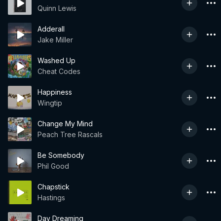
Quinn Lewis
Adderall
Jake Miller
Washed Up
Cheat Codes
Happiness
Wingtip
Change My Mind
Peach Tree Rascals
Be Somebody
Phil Good
Chapstick
Hastings
Day Dreaming