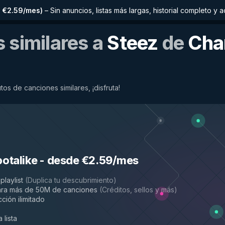
 €2.59/mes
)
–
Sin anuncios, listas más largas, historial completo 
 similares a
Steez
de
Cha
os de canciones similares, ¡disfruta!
potalike
-
desde €2.59/mes
playlist
(
Duplica tu descubrimiento
)
ara más de 50M de canciones
(
Créditos, sellos y más
)
ción ilimitado
 lista