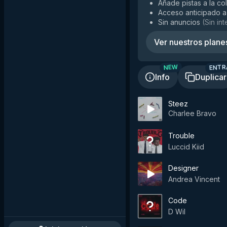
Añade pistas a la co
Acceso anticipado a
Sin anuncios
(
Sin in
Ver nuestros plane
ENTR
NEW
Info
Duplicar
Steez
Charlee Bravo
Trouble
Luccid Kiid
Designer
Andrea Vincent
Code
D Wil