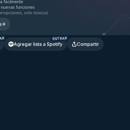
la fácilmente
 nuevas funciones
terrupciones, solo música
)
s
AR
ENTRAR
Agregar lista a Spotify
Compartir