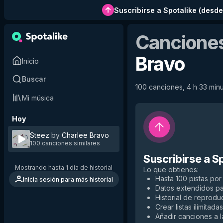
Suscribirse a Spotalike
(
desde
Canciones
Bravo
Inicio
Buscar
100 canciones, 4 h 33 minut
Mi música
Hoy
Steez
by
Charlee Bravo
100 canciones similares
Suscribirse a S
Mostrando hasta 1 día de historial
Lo que obtienes
:
Hasta 100 pistas por 
Inicia sesión para más historial
Datos extendidos p
Historial de reproduc
Crear listas ilimitadas
Añadir canciones a la