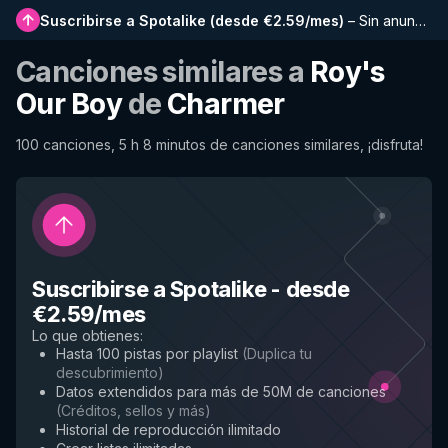
Suscribirse a Spotalike
(
desde €2.59/mes
)
–
Sin anuncios, listas más largas, historial completo y acceso anticipado a nuevas funciones
Canciones similares a
Roy's
Our Boy
de
Charmer
100 canciones, 5 h 8 minutos de canciones similares, ¡disfruta!
Suscribirse a Spotalike
-
desde
€2.59/mes
Lo que obtienes
:
Hasta 100 pistas por playlist
(
Duplica tu
descubrimiento
)
Datos extendidos para más de 50M de canciones
(
Créditos, sellos y más
)
Historial de reproducción ilimitado