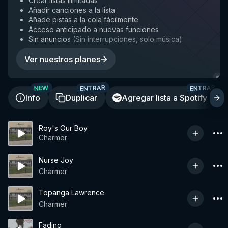
Crear listas ilimitadas
Añadir canciones a la lista
Añade pistas a la cola fácilmente
Acceso anticipado a nuevas funciones
Sin anuncios
(
Sin interrupciones, solo música
)
Ver nuestros planes
ENTRAR
ENTRAR
NEW
Info
Duplicar
Agregar lista a Spotify
Roy's Our Boy
Charmer
Nurse Joy
Charmer
Topanga Lawrence
Charmer
Fading