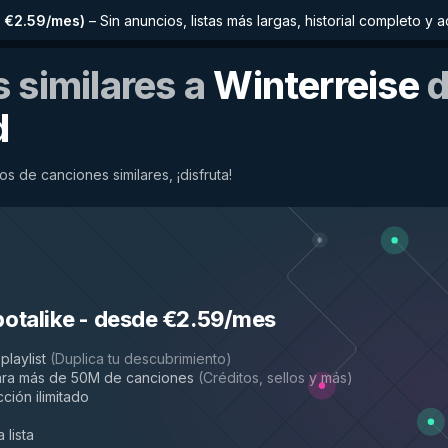
 €2.59/mes
)
–
Sin anuncios, listas más largas, historial completo 
 similares a
Winterreise
d
d
os de canciones similares, ¡disfruta!
potalike
-
desde €2.59/mes
playlist
(
Duplica tu descubrimiento
)
ara más de 50M de canciones
(
Créditos, sellos y más
)
ción ilimitado
 lista