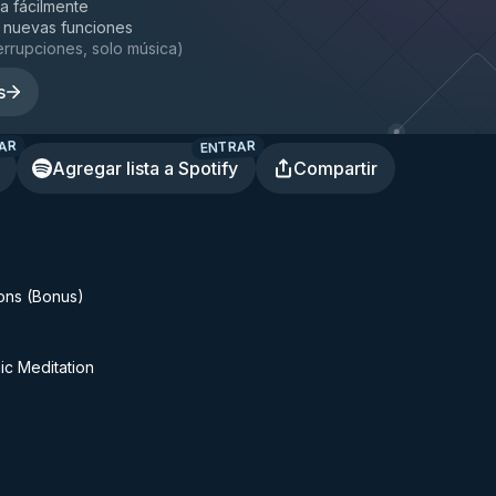
la fácilmente
 nuevas funciones
terrupciones, solo música
)
s
AR
ENTRAR
Agregar lista a Spotify
Compartir
ions (Bonus)
ic Meditation