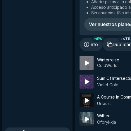
Añade pistas a la co
Acceso anticipado a
Sin anuncios
(
Sin in
Ver nuestros plane
ENTR
NEW
Info
Duplicar
Winterreise
ColdWorld
Sum Of Intersect
Violet Cold
A Course in Cosm
Urfaust
Wither
Ofdrykkja