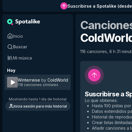
Suscribirse a Spotalike
(
desde
Canciones
ColdWorl
Inicio
Buscar
118 canciones, 8 h 31 minut
Mi música
Hoy
Winterreise
by
ColdWorld
118 canciones similares
Suscribirse a S
Mostrando hasta 1 día de historial
Lo que obtienes
:
Hasta 100 pistas por 
Inicia sesión para más historial
Datos extendidos p
Historial de reproduc
Crear listas ilimitadas
Añadir canciones a la