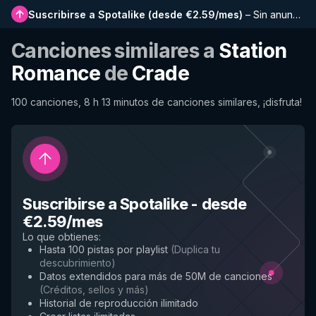
Suscribirse a Spotalike
(
desde €2.59/mes
)
–
Sin anuncios, listas más largas, historial completo y acceso anticipado a nuevas funciones
Canciones similares a
Station
Romance
de
Crade
100 canciones, 8 h 13 minutos de canciones similares, ¡disfruta!
Suscribirse a Spotalike
-
desde
€2.59/mes
Lo que obtienes
:
Hasta 100 pistas por playlist
(
Duplica tu
descubrimiento
)
Datos extendidos para más de 50M de canciones
(
Créditos, sellos y más
)
Historial de reproducción ilimitado