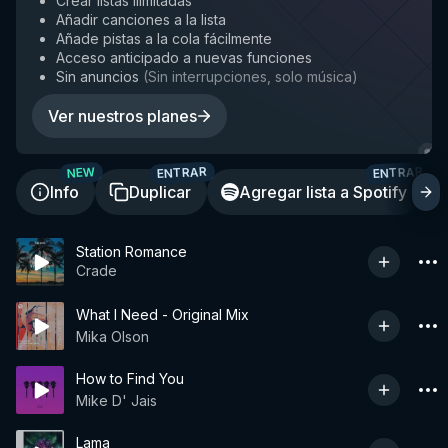
Crear listas ilimitadas
Añadir canciones a la lista
Añade pistas a la cola fácilmente
Acceso anticipado a nuevas funciones
Sin anuncios
(
Sin interrupciones, solo música
)
Ver nuestros planes
ENTRAR
ENTRAR
NEW
Info
Duplicar
Agregar lista a Spotify
Station Romance
Crade
What I Need - Original Mix
Mika Olson
How to Find You
Mike D' Jais
Lama