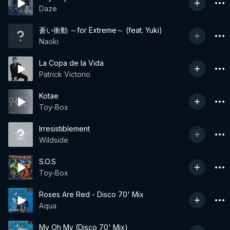
Daze
蒼い衝動 ～for Extreme～ (feat. Yuki)
Naoki
La Copa de la Vida
Patrick Victorio
Kotae
Toy-Box
Irresistiblement
Wildside
S.O.S
Toy-Box
Roses Are Red - Disco 70' Mix
Aqua
My Oh My (Disco 70' Mix)