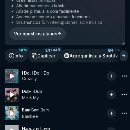
Crear listas ilimitadas
Añadir canciones a la lista
Añade pistas a la cola fácilmente
Acceso anticipado a nuevas funciones
Sin anuncios
(
Sin interrupciones, solo música
)
Ver nuestros planes
ENTRAR
ENTRAR
NEW
Info
Duplicar
Agregar lista a Spotify
I Do, I Do, I Do
Creamy
Dub-I-Dub
Me & My
Bam Bam Bam
Bambee
Happy in Love