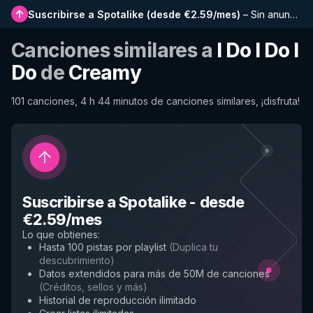
Suscribirse a Spotalike
(
desde €2.59/mes
)
–
Sin anuncios, listas más largas, historial completo y acceso anticipado a nuevas funciones
Canciones similares a
I Do I Do I
Do
de
Creamy
101 canciones, 4 h 44 minutos de canciones similares, ¡disfruta!
Suscribirse a Spotalike
-
desde
€2.59/mes
Lo que obtienes
:
Hasta 100 pistas por playlist
(
Duplica tu
descubrimiento
)
Datos extendidos para más de 50M de canciones
(
Créditos, sellos y más
)
Historial de reproducción ilimitado