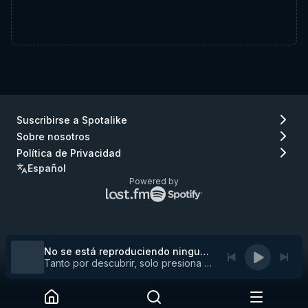
Suscribirse a Spotalike
Sobre nosotros
Política de Privacidad
Español
Powered by
Logo
Logo
de
de
Lastfm
Spotify
(ir
(ir
a
a
No se está reproduciendo ninguna pista
Lastfm)
Spotify)
Tanto por descubrir, solo presiona play