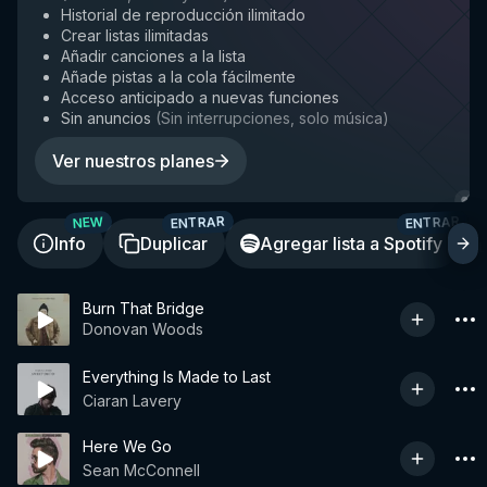
Historial de reproducción ilimitado
Crear listas ilimitadas
Añadir canciones a la lista
Añade pistas a la cola fácilmente
Acceso anticipado a nuevas funciones
Sin anuncios
(
Sin interrupciones, solo música
)
Ver nuestros planes
ENTRAR
ENTRAR
NEW
Info
Duplicar
Agregar lista a Spotify
Burn That Bridge
Donovan Woods
Everything Is Made to Last
Ciaran Lavery
Here We Go
Sean McConnell