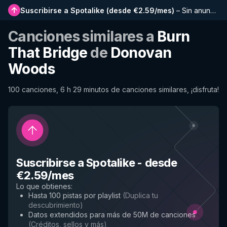
Suscribirse a Spotalike
(
desde €2.59/mes
)
–
Sin anuncios, listas más largas, historial completo y acceso anticipado a nuevas funciones
Canciones similares a
Burn
That Bridge
de
Donovan
Woods
100 canciones, 6 h 29 minutos de canciones similares, ¡disfruta!
Suscribirse a Spotalike
-
desde
€2.59/mes
Lo que obtienes
:
Hasta 100 pistas por playlist
(
Duplica tu
descubrimiento
)
Datos extendidos para más de 50M de canciones
(
Créditos, sellos y más
)