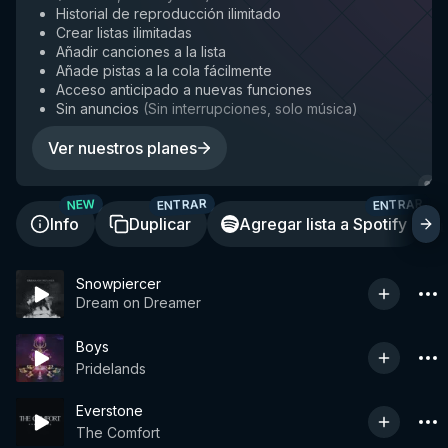
Historial de reproducción ilimitado
Crear listas ilimitadas
Añadir canciones a la lista
Añade pistas a la cola fácilmente
Acceso anticipado a nuevas funciones
Sin anuncios
(
Sin interrupciones, solo música
)
Ver nuestros planes
ENTRAR
ENTRAR
NEW
Info
Duplicar
Agregar lista a Spotify
Snowpiercer
Dream on Dreamer
Boys
Pridelands
Everstone
The Comfort