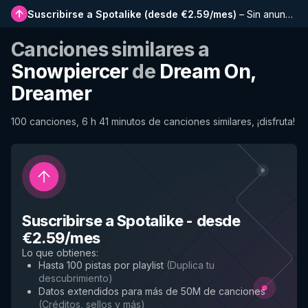
Suscribirse a Spotalike
(
desde €2.59/mes
)
–
Sin anuncios, listas más largas, historial completo y acceso anticipado a nuevas funciones
Canciones similares a
Snowpiercer
de
Dream On,
Dreamer
100 canciones, 6 h 41 minutos de canciones similares, ¡disfruta!
Suscribirse a Spotalike
-
desde
€2.59/mes
Lo que obtienes
:
Hasta 100 pistas por playlist
(
Duplica tu
descubrimiento
)
Datos extendidos para más de 50M de canciones
(
Créditos, sellos y más
)