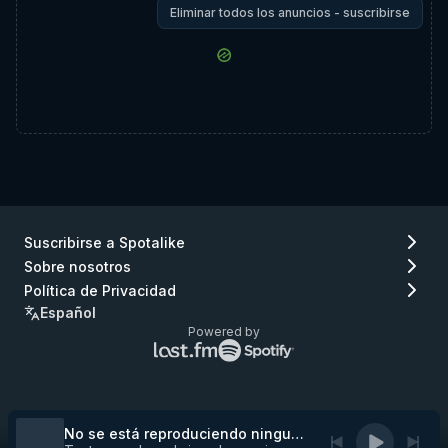
Eliminar todos los anuncios - suscribirse
Suscribirse a Spotalike
Sobre nosotros
Política de Privacidad
Español
Powered by
Logo
Logo
de
de
Lastfm
Spotify
(ir
(ir
a
a
No se está reproduciendo ninguna pista