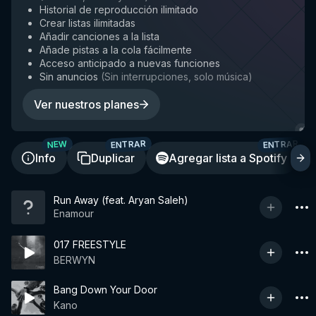
Historial de reproducción ilimitado
Crear listas ilimitadas
Añadir canciones a la lista
Añade pistas a la cola fácilmente
Acceso anticipado a nuevas funciones
Sin anuncios
(
Sin interrupciones, solo música
)
Ver nuestros planes
ENTRAR
ENTRAR
NEW
Info
Duplicar
Agregar lista a Spotify
Run Away (feat. Aryan Saleh)
Enamour
017 FREESTYLE
BERWYN
Bang Down Your Door
Kano