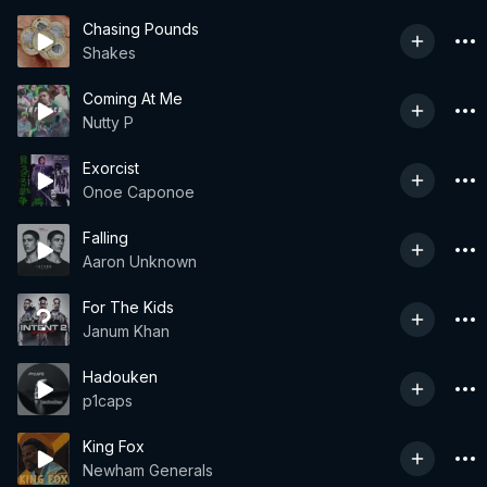
Chasing Pounds
Shakes
Coming At Me
Nutty P
Exorcist
Onoe Caponoe
Falling
Aaron Unknown
For The Kids
Janum Khan
Hadouken
p1caps
King Fox
Newham Generals