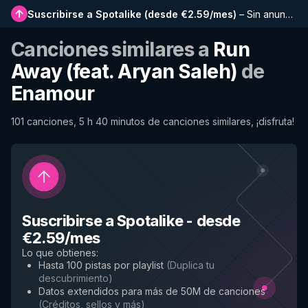
Suscribirse a Spotalike
(
desde €2.59/mes
)
–
Sin anuncios, listas más largas, historial completo y acceso anticipado a nuevas funciones
Canciones similares a
Run
Away (feat. Aryan Saleh)
de
Enamour
101 canciones, 5 h 40 minutos de canciones similares, ¡disfruta!
Suscribirse a Spotalike
-
desde
€2.59/mes
Lo que obtienes
:
Hasta 100 pistas por playlist
(
Duplica tu
descubrimiento
)
Datos extendidos para más de 50M de canciones
(
Créditos, sellos y más
)