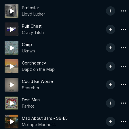
Protostar
Lloyd Luther
Puff Chest
Crazy Titch
Chirp
Uknwn
Contingency
Dapz on the Map
Could Be Worse
Scorcher
Dem Man
Farhot
Mad About Bars - S6-E5
Mixtape Madness