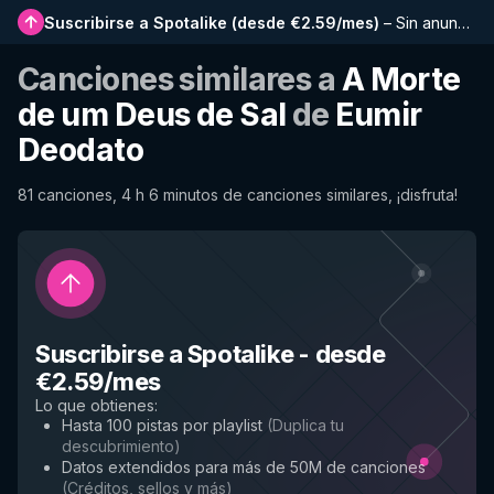
Suscribirse a Spotalike
(
desde €2.59/mes
)
–
Sin anuncios, listas más largas, historial completo y acceso anticipado a nuevas funciones
Canciones similares a
A Morte
de um Deus de Sal
de
Eumir
Deodato
81 canciones, 4 h 6 minutos de canciones similares, ¡disfruta!
Suscribirse a Spotalike
-
desde
€2.59/mes
Lo que obtienes
:
Hasta 100 pistas por playlist
(
Duplica tu
descubrimiento
)
Datos extendidos para más de 50M de canciones
(
Créditos, sellos y más
)