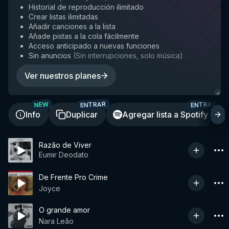
Historial de reproducción ilimitado
Crear listas ilimitadas
Añadir canciones a la lista
Añade pistas a la cola fácilmente
Acceso anticipado a nuevas funciones
Sin anuncios
(
Sin interrupciones, solo música
)
Ver nuestros planes
ENTRAR
ENTRAR
NEW
Info
Duplicar
Agregar lista a Spotify
Razão de Viver
Eumir Deodato
De Frente Pro Crime
Joyce
O grande amor
Nara Leão