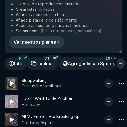
Historial de reproducción ilimitado
Crear listas ilimitadas
Añadir canciones a la lista
Añade pistas a la cola fácilmente
Acceso anticipado a nuevas funciones
Sin anuncios
(
Sin interrupciones, solo música
)
Ver nuestros planes
ENTRAR
ENTRAR
NEW
Info
Duplicar
Agregar lista a Spotify
Sleepwalking
Giant in the Lighthouse
I Don't Want To Be Another
Hollie Joy
All My Friends Are Breaking Up
Corduroy Aspect