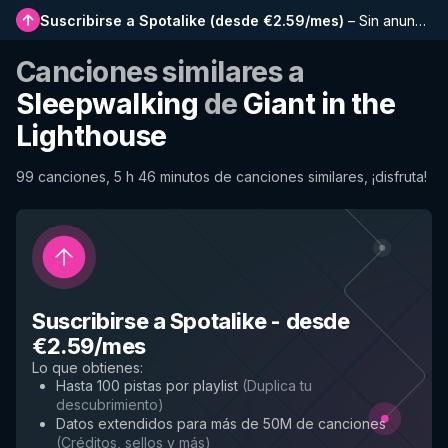
Suscribirse a Spotalike
(
desde €2.59/mes
)
–
Sin anuncios, listas más largas, historial completo y acceso anticipado a nuevas funciones
Canciones similares a
Sleepwalking
de
Giant in the
Lighthouse
99 canciones, 5 h 46 minutos de canciones similares, ¡disfruta!
Suscribirse a Spotalike
-
desde
€2.59/mes
Lo que obtienes
:
Hasta 100 pistas por playlist
(
Duplica tu
descubrimiento
)
Datos extendidos para más de 50M de canciones
(
Créditos, sellos y más
)