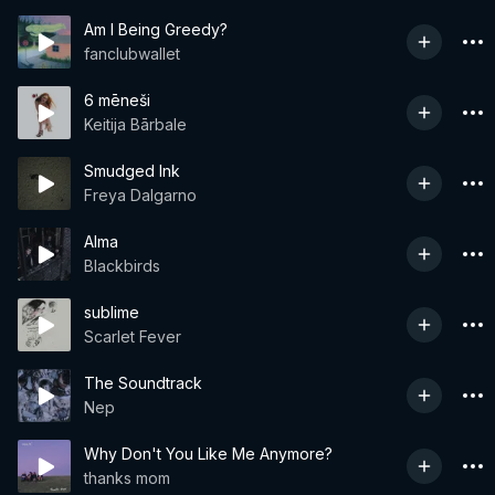
Am I Being Greedy?
fanclubwallet
6 mēneši
Keitija Bārbale
Smudged Ink
Freya Dalgarno
Alma
Blackbirds
sublime
Scarlet Fever
The Soundtrack
Nep
Why Don't You Like Me Anymore?
thanks mom