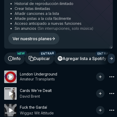
Historial de reproducción ilimitado
Crear listas ilimitadas
Añadir canciones a la lista
Añade pistas a la cola fácilmente
Acceso anticipado a nuevas funciones
Sin anuncios
(
Sin interrupciones, solo música
)
Ver nuestros planes
ENTRAR
ENTRAR
NEW
Info
Duplicar
Agregar lista a Spotify
London Underground
Amateur Transplants
Cards We're Dealt
David Brent
Fuck the Gardaí
Wiggaz Wit Attitude