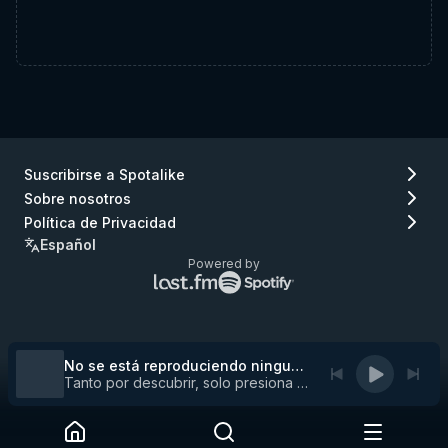
Suscribirse a Spotalike
Sobre nosotros
Política de Privacidad
Español
Powered by
Logo
Logo
de
de
Lastfm
Spotify
(ir
(ir
a
a
No se está reproduciendo ninguna pista
Lastfm)
Spotify)
Tanto por descubrir, solo presiona play