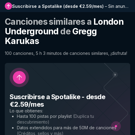
Suscribirse a Spotalike
(
desde €2.59/mes
)
–
Sin anuncios, listas más largas, historial completo y acceso anticipado a nuevas funciones
Canciones similares a
London
Underground
de
Gregg
Karukas
100 canciones, 5 h 3 minutos de canciones similares, ¡disfruta!
Suscribirse a Spotalike
-
desde
€2.59/mes
Lo que obtienes
:
Hasta 100 pistas por playlist
(
Duplica tu
descubrimiento
)
Datos extendidos para más de 50M de canciones
(
Créditos, sellos y más
)