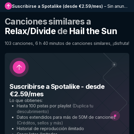
Suscribirse a Spotalike
(
desde €2.59/mes
)
–
Sin anuncios, listas más largas, historial completo y acceso anticipado a nuevas funciones
Canciones similares a
Relax/Divide
de
Hail the Sun
103 canciones, 6 h 40 minutos de canciones similares, ¡disfruta!
Suscribirse a Spotalike
-
desde
€2.59/mes
Lo que obtienes
:
Hasta 100 pistas por playlist
(
Duplica tu
descubrimiento
)
Datos extendidos para más de 50M de canciones
(
Créditos, sellos y más
)
Historial de reproducción ilimitado