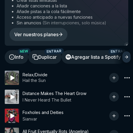
Crear listas ilimitadas
Añadir canciones a la lista
Añade pistas a la cola fácilmente
Acceso anticipado a nuevas funciones
Sin anuncios
(
Sin interrupciones, solo música
)
Ver nuestros planes
ENTRAR
ENTRAR
NEW
Info
Duplicar
Agregar lista a Spotify
Relax/Divide
Hail the Sun
Distance Makes The Heart Grow
I Never Heard The Bullet
Foxholes and Deities
Sianvar
All Fruit Eventually Rots (Angelina)