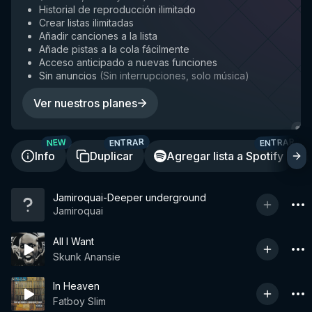
Historial de reproducción ilimitado
Crear listas ilimitadas
Añadir canciones a la lista
Añade pistas a la cola fácilmente
Acceso anticipado a nuevas funciones
Sin anuncios
(
Sin interrupciones, solo música
)
Ver nuestros planes
ENTRAR
ENTRAR
NEW
Info
Duplicar
Agregar lista a Spotify
Jamiroquai-Deeper underground
Jamiroquai
All I Want
Skunk Anansie
In Heaven
Fatboy Slim