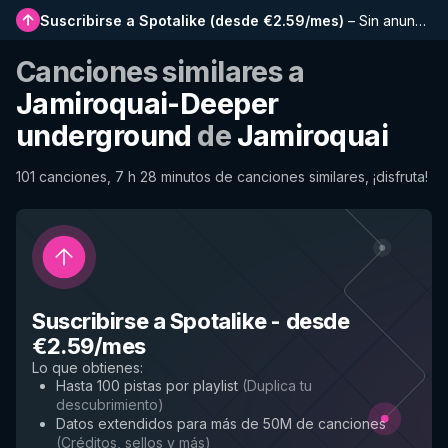
Suscribirse a Spotalike
(
desde €2.59/mes
)
–
Sin anuncios, listas más largas, historial completo y acceso anticipado a nuevas funciones
Canciones similares a
Jamiroquai-Deeper
underground
de
Jamiroquai
101 canciones, 7 h 28 minutos de canciones similares, ¡disfruta!
Suscribirse a Spotalike
-
desde
€2.59/mes
Lo que obtienes
:
Hasta 100 pistas por playlist
(
Duplica tu
descubrimiento
)
Datos extendidos para más de 50M de canciones
(
Créditos, sellos y más
)