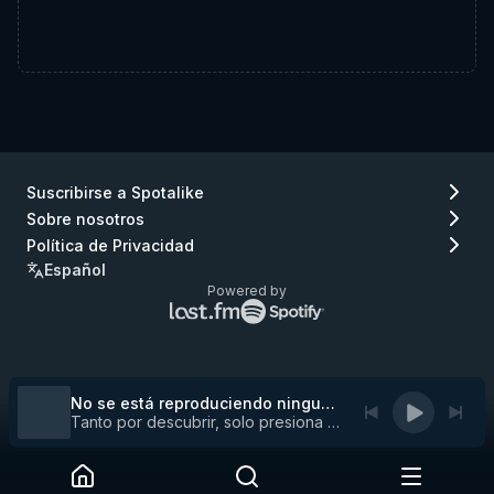
Suscribirse a Spotalike
Sobre nosotros
Política de Privacidad
Español
Powered by
Logo
Logo
de
de
Lastfm
Spotify
(ir
(ir
a
a
No se está reproduciendo ninguna pista
Lastfm)
Spotify)
Tanto por descubrir, solo presiona play