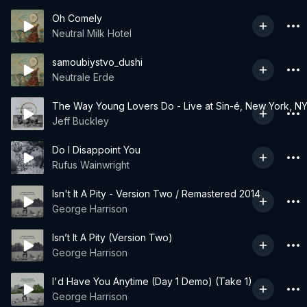
Oh Comely
Neutral Milk Hotel
samoubiystvo_dushi
Neutrale Erde
The Way Young Lovers Do - Live at Sin-é, New York, NY
Jeff Buckley
Do I Disappoint You
Rufus Wainwright
Isn't It A Pity - Version Two / Remastered 2014
George Harrison
Isn’t It A Pity (Version Two)
George Harrison
I'd Have You Anytime (Day 1 Demo) (Take 1)
George Harrison