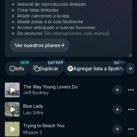
Historial de reproducción ilimitado
Crear listas ilimitadas
Añadir canciones a la lista
Añade pistas a la cola fácilmente
Acceso anticipado a nuevas funciones
Sin anuncios
(
Sin interrupciones, solo música
)
Ver nuestros planes
ENTRAR
ENTRAR
NEW
Info
Duplicar
Agregar lista a Spotify
The Way Young Lovers Do
Jeff Buckley
Blue Lady
Labi Siffre
Trying to Reach You
Mojave 3