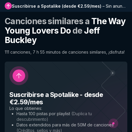
Suscribirse a Spotalike
(
desde €2.59/mes
)
–
Sin anuncios, listas más largas, historial completo y acceso anticipado a nuevas funciones
Canciones similares a
The Way
Young Lovers Do
de
Jeff
Buckley
111 canciones, 7 h 55 minutos de canciones similares, ¡disfruta!
Suscribirse a Spotalike
-
desde
€2.59/mes
Lo que obtienes
:
Hasta 100 pistas por playlist
(
Duplica tu
descubrimiento
)
Datos extendidos para más de 50M de canciones
(
Créditos, sellos y más
)