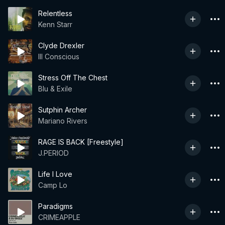
Relentless
Kenn Starr
Clyde Drexler
Ill Conscious
Stress Off The Chest
Blu & Exile
Sutphin Archer
Mariano Rivers
RAGE IS BACK [Freestyle]
J.PERIOD
Life I Love
Camp Lo
Paradigms
CRIMEAPPLE