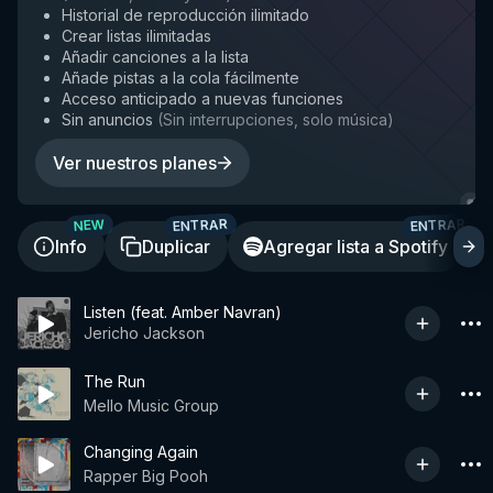
Historial de reproducción ilimitado
Crear listas ilimitadas
Añadir canciones a la lista
Añade pistas a la cola fácilmente
Acceso anticipado a nuevas funciones
Sin anuncios
(
Sin interrupciones, solo música
)
Ver nuestros planes
ENTRAR
ENTRAR
NEW
Info
Duplicar
Agregar lista a Spotify
Listen (feat. Amber Navran)
Jericho Jackson
The Run
Mello Music Group
Changing Again
Rapper Big Pooh