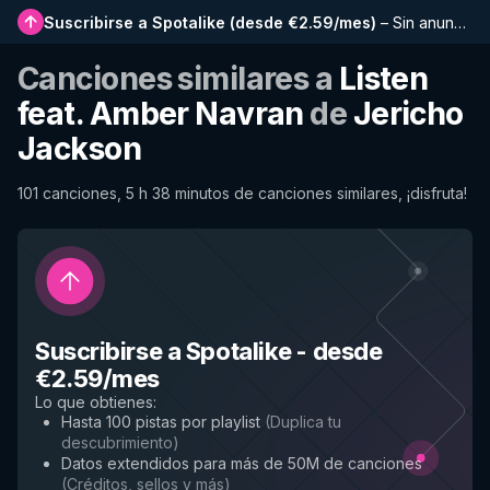
Suscribirse a Spotalike
(
desde €2.59/mes
)
–
Sin anuncios, listas más largas, historial completo y acceso anticipado a nuevas funciones
Canciones similares a
Listen
feat. Amber Navran
de
Jericho
Jackson
101 canciones, 5 h 38 minutos de canciones similares, ¡disfruta!
Suscribirse a Spotalike
-
desde
€2.59/mes
Lo que obtienes
:
Hasta 100 pistas por playlist
(
Duplica tu
descubrimiento
)
Datos extendidos para más de 50M de canciones
(
Créditos, sellos y más
)