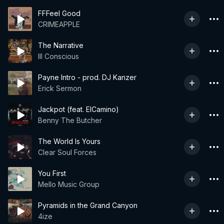
FFFeel Good
CRIMEAPPLE
The Narrative
Ill Conscious
Payne Intro - prod. DJ Kanzer
Erick Sermon
Jackpot (feat. ElCamino)
Benny The Butcher
The World Is Yours
Clear Soul Forces
You First
Mello Music Group
Pyramids in the Grand Canyon
4ize