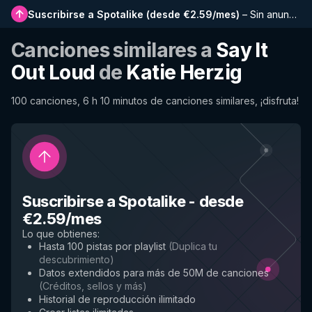
Suscribirse a Spotalike
(
desde €2.59/mes
)
–
Sin anuncios, listas más largas, historial completo y acceso anticipado a nuevas funciones
Canciones similares a
Say It
Out Loud
de
Katie Herzig
100 canciones, 6 h 10 minutos de canciones similares, ¡disfruta!
Suscribirse a Spotalike
-
desde
€2.59/mes
Lo que obtienes
:
Hasta 100 pistas por playlist
(
Duplica tu
descubrimiento
)
Datos extendidos para más de 50M de canciones
(
Créditos, sellos y más
)
Historial de reproducción ilimitado