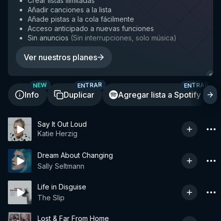
Crear listas ilimitadas
Añadir canciones a la lista
Añade pistas a la cola fácilmente
Acceso anticipado a nuevas funciones
Sin anuncios
(
Sin interrupciones, solo música
)
Ver nuestros planes
ENTRAR
ENTRAR
NEW
Info
Duplicar
Agregar lista a Spotify
Say It Out Loud
Katie Herzig
Dream About Changing
Sally Seltmann
Life in Disguise
The Slip
Lost & Far From Home