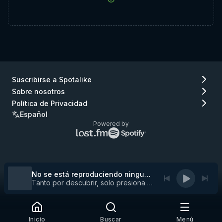
Suscribirse a Spotalike
Sobre nosotros
Política de Privacidad
Español
Powered by
Logo
Logo
de
de
Lastfm
Spotify
(ir
(ir
a
a
No se está reproduciendo ninguna pista
Lastfm)
Spotify)
Tanto por descubrir, solo presiona play
Inicio
Buscar
Menú