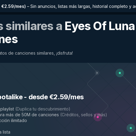
 €2.59/mes
)
–
Sin anuncios, listas más largas, historial completo 
 similares a
Eyes Of Luna
nes
os de canciones similares, ¡disfruta!
potalike
-
desde €2.59/mes
playlist
(
Duplica tu descubrimiento
)
ara más de 50M de canciones
(
Créditos, sellos y más
)
ción ilimitado
 lista