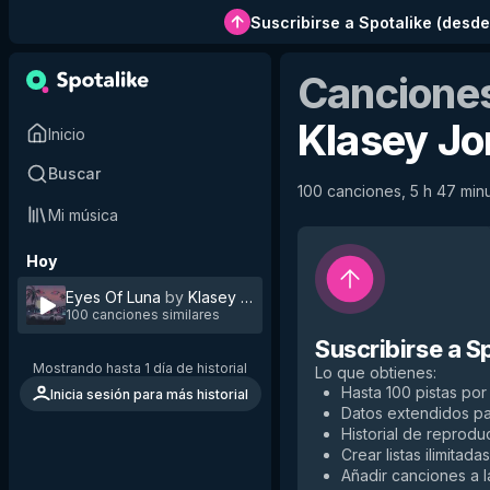
Suscribirse a Spotalike
(
desde
Canciones
Klasey Jo
Inicio
Buscar
100 canciones, 5 h 47 minut
Mi música
Hoy
Eyes Of Luna
by
Klasey Jones
100 canciones similares
Suscribirse a S
Mostrando hasta 1 día de historial
Lo que obtienes
:
Hasta 100 pistas por 
Inicia sesión para más historial
Datos extendidos p
Historial de reproduc
Crear listas ilimitadas
Añadir canciones a la