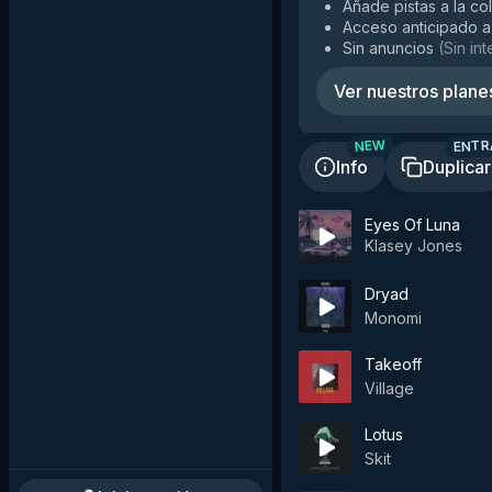
Añade pistas a la co
Acceso anticipado a
Sin anuncios
(
Sin in
Ver nuestros plane
ENTR
NEW
Info
Duplicar
Eyes Of Luna
Klasey Jones
Dryad
Monomi
Takeoff
Village
Lotus
Skit