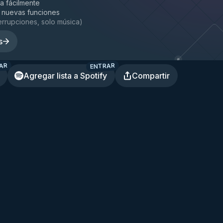
la fácilmente
 nuevas funciones
terrupciones, solo música
)
s
AR
ENTRAR
Agregar lista a Spotify
Compartir