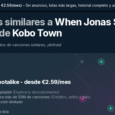
 €2.59/mes
)
–
Sin anuncios, listas más largas, historial completo 
 similares a
When Jonas
de
Kobo Town
os de canciones similares, ¡disfruta!
potalike
-
desde €2.59/mes
playlist
(
Duplica tu descubrimiento
)
ara más de 50M de canciones
(
Créditos, sellos y más
)
ción ilimitado
 lista