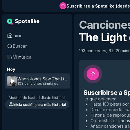
Suscribirse a Spotalike
(
desde
Canciones
The Light
Inicio
Buscar
103 canciones, 6 h 29 minut
Mi música
Hoy
When Jonas Saw The Light
by
Kobo Town
103 canciones similares
Suscribirse a S
Mostrando hasta 1 día de historial
Lo que obtienes
:
Hasta 100 pistas por 
Inicia sesión para más historial
Datos extendidos p
Historial de reproduc
Crear listas ilimitadas
Añadir canciones a la