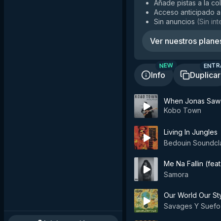
Añade pistas a la co
Acceso anticipado a
Sin anuncios
(
Sin in
Ver nuestros plane
ENTR
NEW
Info
Duplicar
When Jonas Saw 
Kobo Town
Living In Jungles
Bedouin Soundcl
Me Na Fallin (fe
Samora
Our World Our St
Savages Y Suefo