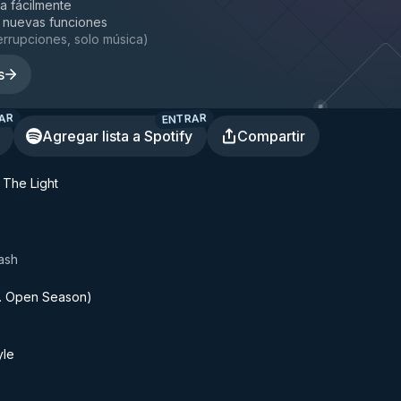
la fácilmente
 nuevas funciones
terrupciones, solo música
)
s
AR
ENTRAR
Agregar lista a Spotify
Compartir
The Light
ash
at. Open Season)
yle