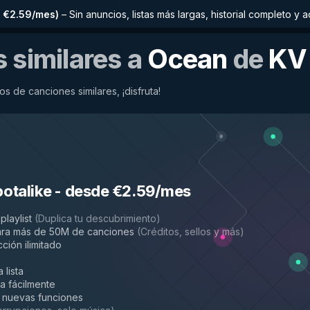
 €2.59/mes
)
–
Sin anuncios, listas más largas, historial completo 
 similares a
Ocean
de
KV
os de canciones similares, ¡disfruta!
potalike
-
desde €2.59/mes
playlist
(
Duplica tu descubrimiento
)
ara más de 50M de canciones
(
Créditos, sellos y más
)
ción ilimitado
 lista
la fácilmente
 nuevas funciones