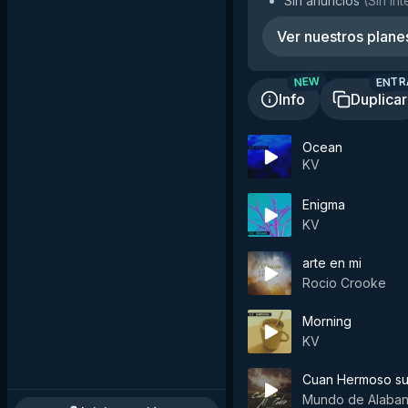
Sin anuncios
(
Sin in
Ver nuestros plane
ENTR
NEW
Info
Duplicar
Ocean
KV
Enigma
KV
arte en mi
Rocio Crooke
Morning
KV
Cuan Hermoso su
Mundo de Alaba