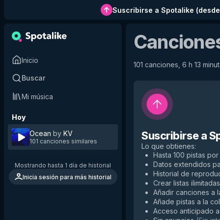
Suscribirse a Spotalike
(
desde
Canciones
Inicio
101 canciones, 6 h 13 minut
Buscar
Mi música
Hoy
Ocean
by
KV
Suscribirse a S
101 canciones similares
Lo que obtienes
:
Hasta 100 pistas por 
Datos extendidos p
Mostrando hasta 1 día de historial
Historial de reproduc
Inicia sesión para más historial
Crear listas ilimitadas
Añadir canciones a la
Añade pistas a la co
Acceso anticipado a