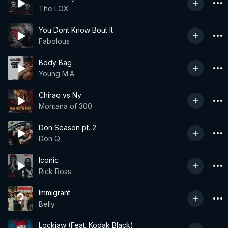
The LOX
You Dont Know Bout It
Fabolous
Body Bag
Young M.A
Chiraq vs Ny
Montana of 300
Don Season pt. 2
Don Q
Iconic
Rick Ross
Immigrant
Belly
Lockjaw (Feat. Kodak Black)