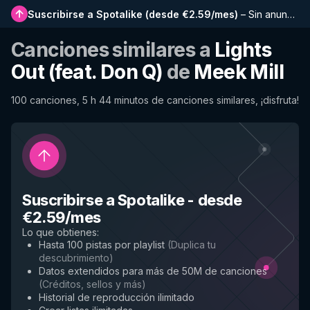
Suscribirse a Spotalike
(
desde €2.59/mes
)
–
Sin anuncios, listas más largas, historial completo y acceso anticipado a nuevas funciones
Canciones similares a
Lights
Out (feat. Don Q)
de
Meek Mill
100 canciones, 5 h 44 minutos de canciones similares, ¡disfruta!
Suscribirse a Spotalike
-
desde
€2.59/mes
Lo que obtienes
:
Hasta 100 pistas por playlist
(
Duplica tu
descubrimiento
)
Datos extendidos para más de 50M de canciones
(
Créditos, sellos y más
)
Historial de reproducción ilimitado