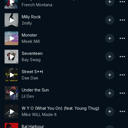
French Montana
Milly Rock
2milly
Monster
Meek Mill
Seventeen
Bay Swag
Street S**t
Dae Dae
Under the Sun
Lil Dev
W Y O (What You On) (feat. Young Thug)
Mike WiLL Made-It
Bal Harbour