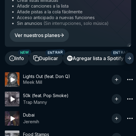
Crear listas ilimitadas
Añadir canciones a la lista
Añade pistas a la cola fácilmente
Acceso anticipado a nuevas funciones
Sin anuncios
(
Sin interrupciones, solo música
)
Ver nuestros planes
ENTRAR
ENTRAR
NEW
Info
Duplicar
Agregar lista a Spotify
Lights Out (feat. Don Q)
Meek Mill
50k (feat. Pop Smoke)
Trap Manny
Dubai
Jeremih
Food Stamps