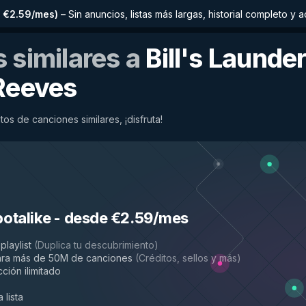
 €2.59/mes
)
–
Sin anuncios, listas más largas, historial completo 
 similares a
Bill's Launde
Reeves
os de canciones similares, ¡disfruta!
potalike
-
desde €2.59/mes
playlist
(
Duplica tu descubrimiento
)
ara más de 50M de canciones
(
Créditos, sellos y más
)
ción ilimitado
 lista