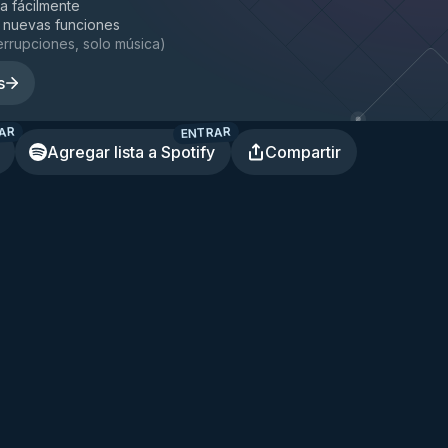
la fácilmente
 nuevas funciones
terrupciones, solo música
)
s
AR
ENTRAR
Agregar lista a Spotify
Compartir