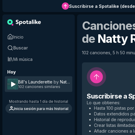
Suscribirse a Spotalike
(
desde
Canciones
de
Natty 
Inicio
Buscar
102 canciones, 5 h 50 minut
Mi música
Hoy
Bill's Launderette
by
Natty Reeves
102 canciones similares
Suscribirse a S
Mostrando hasta 1 día de historial
Lo que obtienes
:
Hasta 100 pistas por 
Inicia sesión para más historial
Datos extendidos p
Historial de reproduc
Crear listas ilimitadas
Añadir canciones a la