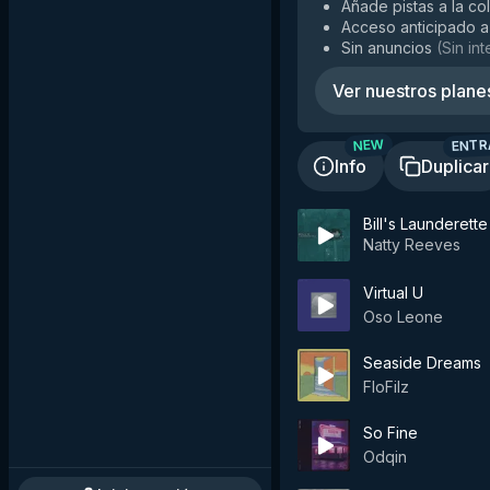
Añade pistas a la co
Acceso anticipado a
Sin anuncios
(
Sin in
Ver nuestros plane
ENTR
NEW
Info
Duplicar
Bill's Launderette
Natty Reeves
Virtual U
Oso Leone
Seaside Dreams
FloFilz
So Fine
Odqin