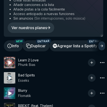
Crear listas ilimitadas
Añadir canciones a la lista
Añade pistas a la cola fácilmente
Acceso anticipado a nuevas funciones
Sin anuncios
(
Sin interrupciones, solo música
)
Ver nuestros planes
ENTRAR
ENTRAR
NEW
Info
Duplicar
Agregar lista a Spotify
Learn 2 Love
Phunk Bias
Bad Spirits
Esseks
Blurry
Flomatik
BREXIT (feat. Thelem)