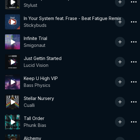
Stylust
In Your System feat. Frase - Beat Fatigue Remix
Stickybuds
Infinite Trial
Smigonaut
Just Gettin Started
Lucid Vision
Keep U High VIP
Bass Physics
Stellar Nursery
Cualli
Tall Order
Phunk Bias
Alchemy