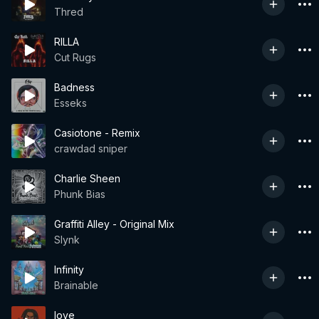
Thred
RILLA
Cut Rugs
Badness
Esseks
Casiotone - Remix
crawdad sniper
Charlie Sheen
Phunk Bias
Graffiti Alley - Original Mix
Slynk
Infinity
Brainable
love