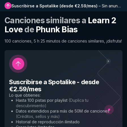
Suscribirse a Spotalike
(
desde €2.59/mes
)
–
Sin anuncios, listas más largas, historial completo y acceso anticipado a nuevas funciones
Canciones similares a
Learn 2
Love
de
Phunk Bias
100 canciones, 5 h 25 minutos de canciones similares, ¡disfruta!
Suscribirse a Spotalike
-
desde
€2.59/mes
Lo que obtienes
:
Hasta 100 pistas por playlist
(
Duplica tu
descubrimiento
)
Datos extendidos para más de 50M de canciones
(
Créditos, sellos y más
)
Historial de reproducción ilimitado