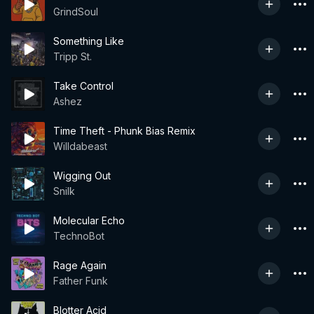
GrindSoul
Something Like
Tripp St.
Take Control
Ashez
Time Theft - Phunk Bias Remix
Willdabeast
Wigging Out
Snilk
Molecular Echo
TechnoBot
Rage Again
Father Funk
Blotter Acid