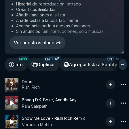
Historial de reproducción ilimitado
Crear listas ilimitadas
Añadir canciones a la lista
Añade pistas a la cola fácilmente
Acceso anticipado a nuevas funciones
Sin anuncios
(
Sin interrupciones, solo música
)
Ver nuestros planes
ENTRAR
ENTRAR
NEW
Info
Duplicar
Agregar lista a Spotify
Doori
Rishi Rich
Bhaag D.K. Bose, Aandhi Aayi
Ram Sampath
Show Me Love - Rishi Rich Remix
Veronica Mehta