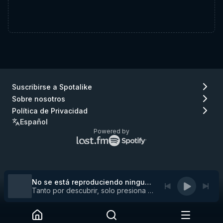
Suscribirse a Spotalike
Sobre nosotros
Política de Privacidad
Español
Powered by
Logo
Logo
de
de
Lastfm
Spotify
(ir
(ir
a
a
No se está reproduciendo ninguna pista
Lastfm)
Spotify)
Tanto por descubrir, solo presiona play