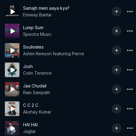
Samajh mein aaya kya?
Emiway Bantai
Lump Sum
Spectra Music
Soulmates
Ashim Kemson featuring Pierre
Josh
Colin Terence
Jaa Chudail
Ram Sampath
C C 2 C
Akshay Kumar
HAI HAI
Jagtar