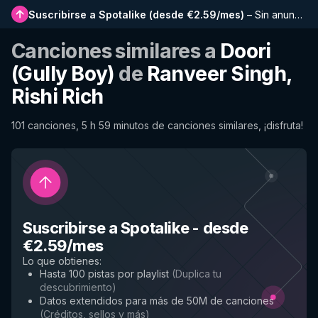
Suscribirse a Spotalike
(
desde €2.59/mes
)
–
Sin anuncios, listas más largas, historial completo y acceso anticipado a nuevas funciones
Canciones similares a
Doori
(Gully Boy)
de
Ranveer Singh,
Rishi Rich
101 canciones, 5 h 59 minutos de canciones similares, ¡disfruta!
Suscribirse a Spotalike
-
desde
€2.59/mes
Lo que obtienes
:
Hasta 100 pistas por playlist
(
Duplica tu
descubrimiento
)
Datos extendidos para más de 50M de canciones
(
Créditos, sellos y más
)