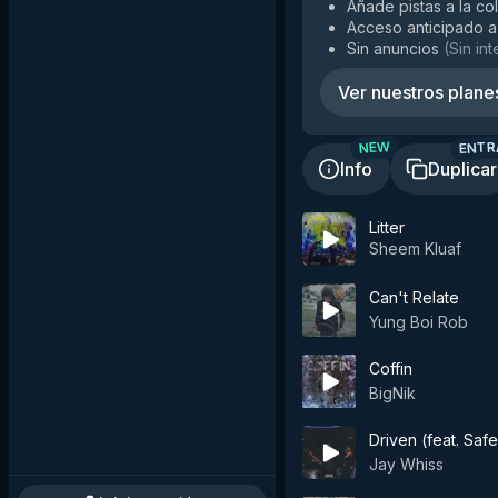
Añade pistas a la co
Acceso anticipado a
Sin anuncios
(
Sin in
Ver nuestros plane
ENTR
NEW
Info
Duplicar
Litter
Sheem Kluaf
Can't Relate
Yung Boi Rob
Coffin
BigNik
Driven (feat. Safe
Jay Whiss