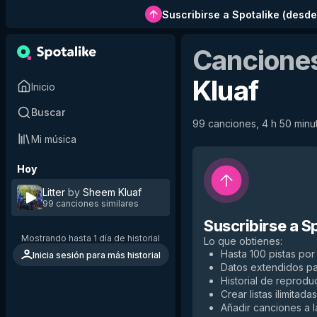
Suscribirse a Spotalike
(
desde
Canciones
Kluaf
Inicio
Buscar
99 canciones, 4 h 50 minut
Mi música
Hoy
Litter
by
Sheem Kluaf
99 canciones similares
Suscribirse a S
Mostrando hasta 1 día de historial
Lo que obtienes
:
Hasta 100 pistas por 
Inicia sesión para más historial
Datos extendidos p
Historial de reproduc
Crear listas ilimitadas
Añadir canciones a la