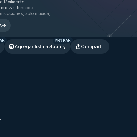
la fácilmente
 nuevas funciones
terrupciones, solo música
)
s
AR
ENTRAR
Agregar lista a Spotify
Compartir
)