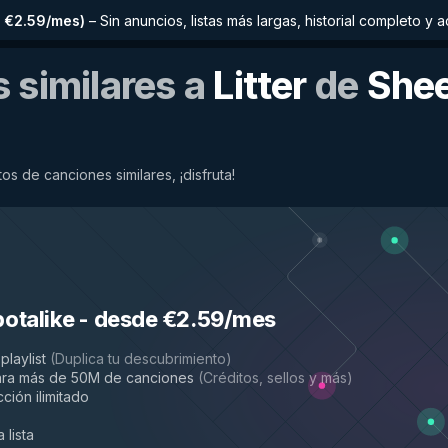
 €2.59/mes
)
–
Sin anuncios, listas más largas, historial completo 
 similares a
Litter
de
She
os de canciones similares, ¡disfruta!
potalike
-
desde €2.59/mes
playlist
(
Duplica tu descubrimiento
)
ara más de 50M de canciones
(
Créditos, sellos y más
)
ción ilimitado
 lista