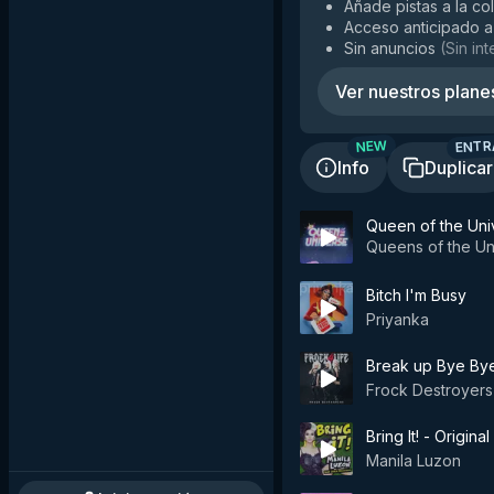
Añade pistas a la co
Acceso anticipado a
Sin anuncios
(
Sin in
Ver nuestros plane
ENTR
NEW
Info
Duplicar
Queen of the Uni
Queens of the Un
Bitch I'm Busy
Priyanka
Break up Bye Bye
Frock Destroyers
Bring It! - Original
Manila Luzon