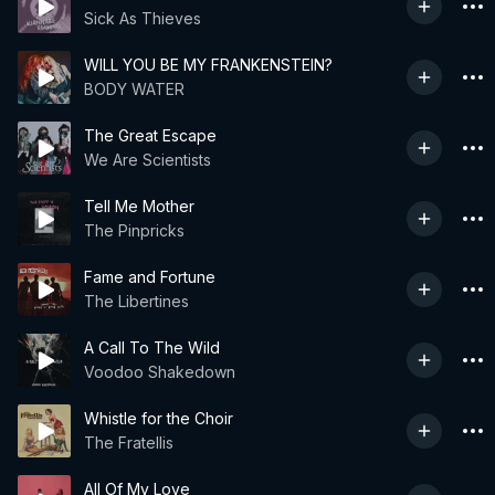
Sick As Thieves
WILL YOU BE MY FRANKENSTEIN?
BODY WATER
The Great Escape
We Are Scientists
Tell Me Mother
The Pinpricks
Fame and Fortune
The Libertines
A Call To The Wild
Voodoo Shakedown
Whistle for the Choir
The Fratellis
All Of My Love