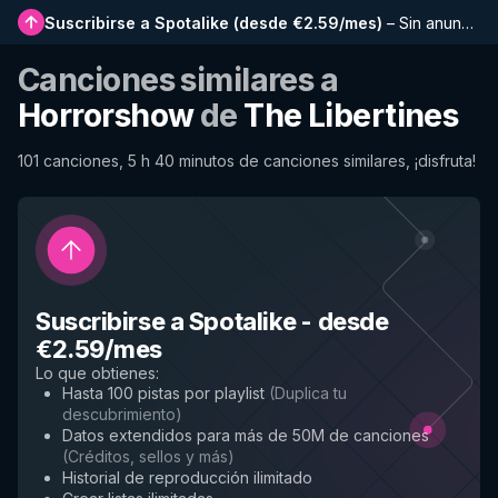
Suscribirse a Spotalike
(
desde €2.59/mes
)
–
Sin anuncios, listas más largas, historial completo y acceso anticipado a nuevas funciones
Canciones similares a
Horrorshow
de
The Libertines
101 canciones, 5 h 40 minutos de canciones similares, ¡disfruta!
Suscribirse a Spotalike
-
desde
€2.59/mes
Lo que obtienes
:
Hasta 100 pistas por playlist
(
Duplica tu
descubrimiento
)
Datos extendidos para más de 50M de canciones
(
Créditos, sellos y más
)
Historial de reproducción ilimitado