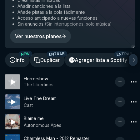
Crear listas ilimitadas
Añadir canciones a la lista
Añade pistas a la cola fácilmente
Acceso anticipado a nuevas funciones
Sin anuncios
(
Sin interrupciones, solo música
)
Ver nuestros planes
ENTRAR
ENTRAR
NEW
Info
Duplicar
Agregar lista a Spotify
Horrorshow
The Libertines
Live The Dream
Cast
Blame me
Autonomous Apes
Charmless Man - 2012 Remaster