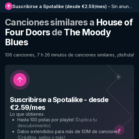
Suscribirse a Spotalike
(
desde €2.59/mes
)
–
Sin anuncios, listas más largas, historial completo y acceso anticipado a nuevas funciones
Canciones similares a
House of
Four Doors
de
The Moody
Blues
106 canciones, 7 h 26 minutos de canciones similares, ¡disfruta!
Suscribirse a Spotalike
-
desde
€2.59/mes
Lo que obtienes
:
Hasta 100 pistas por playlist
(
Duplica tu
descubrimiento
)
Datos extendidos para más de 50M de canciones
(
Créditos, sellos y más
)