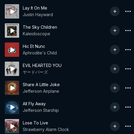
Lay It On Me
Justin Hayward
The Sky Children
Kaleidoscope
Hic Et Nunc
Aphrodite's Child
EVIL HEARTED YOU
ヤードバーズ
Share A Little Joke
Jefferson Airplane
All Fly Away
Jefferson Starship
Lose To Live
Strawberry Alarm Clock