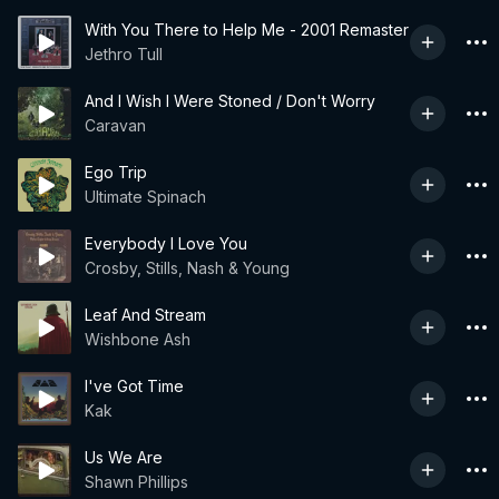
With You There to Help Me - 2001 Remaster
Jethro Tull
And I Wish I Were Stoned / Don't Worry
Caravan
Ego Trip
Ultimate Spinach
Everybody I Love You
Crosby, Stills, Nash & Young
Leaf And Stream
Wishbone Ash
I've Got Time
Kak
Us We Are
Shawn Phillips