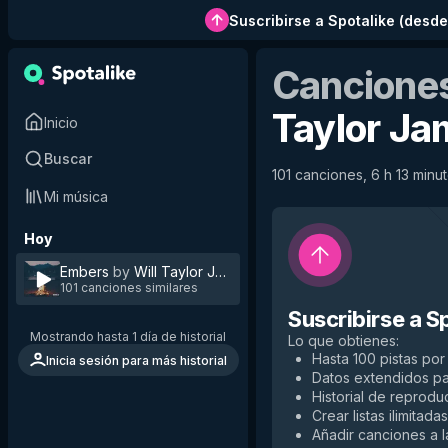
Suscribirse a Spotalike
(
desde
Canciones
Taylor Ja
Inicio
Buscar
101 canciones, 6 h 13 minut
Mi música
Hoy
Embers
by
Will Taylor James
101 canciones similares
Suscribirse a S
Mostrando hasta 1 día de historial
Lo que obtienes
:
Hasta 100 pistas por 
Inicia sesión para más historial
Datos extendidos p
Historial de reproduc
Crear listas ilimitadas
Añadir canciones a la