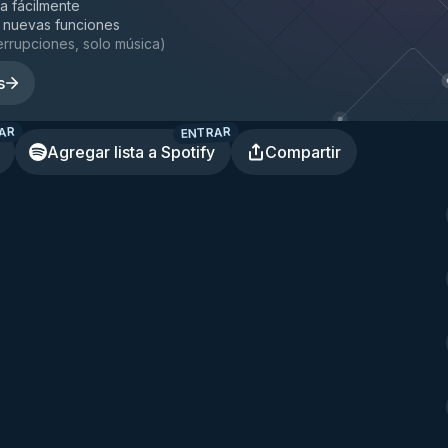
la fácilmente
 nuevas funciones
terrupciones, solo música
)
s
AR
ENTRAR
Agregar lista a Spotify
Compartir