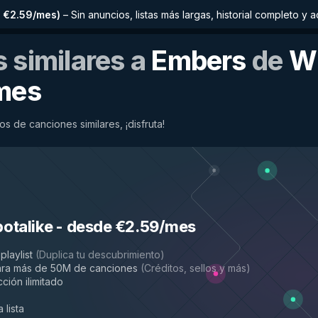
 €2.59/mes
)
–
Sin anuncios, listas más largas, historial completo 
 similares a
Embers
de
Wi
mes
os de canciones similares, ¡disfruta!
potalike
-
desde €2.59/mes
playlist
(
Duplica tu descubrimiento
)
ara más de 50M de canciones
(
Créditos, sellos y más
)
ción ilimitado
 lista