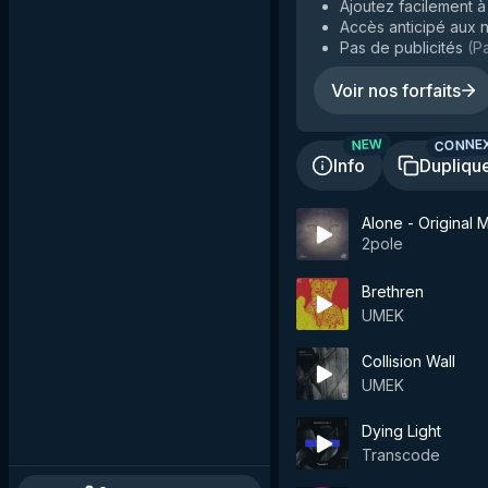
Ajoutez facilement à 
Accès anticipé aux n
Pas de publicités
(
Pa
Voir nos forfaits
CONNE
NEW
Info
Dupliqu
Alone - Original 
2pole
Brethren
UMEK
Collision Wall
UMEK
Dying Light
Transcode