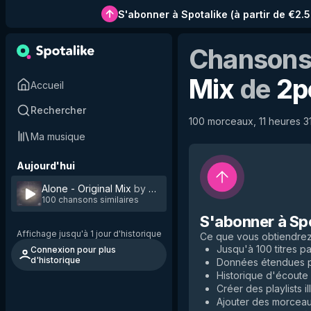
S'abonner à Spotalike
(
à partir de €2.
Chansons 
Mix
de
2p
Accueil
Rechercher
100 morceaux, 11 heures 31
Ma musique
Aujourd'hui
Alone - Original Mix
by
2pole
100 chansons similaires
S'abonner à Sp
Affichage jusqu'à 1 jour d'historique
Ce que vous obtiendre
Jusqu'à 100 titres par
Connexion pour plus
d'historique
Données étendues po
Historique d'écoute i
Créer des playlists il
Ajouter des morceaux