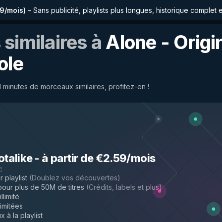
59/mois
)
–
Sans publicité, playlists plus longues, historique complet 
similaires à
Alone - Origi
ole
 minutes de morceaux similaires, profitez-en !
otalike
-
à partir de €2.59/mois
z
:
 playlist
(
Doublez vos découvertes
)
ur plus de 50M de titres
(
Crédits, labels et plus
)
llimité
limitées
 à la playlist