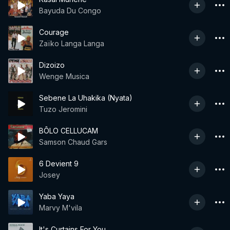
Bayuda Du Congo
Courage
Zaïko Langa Langa
Dizoizo
Wenge Musica
Sebene La Uhakika (Nyata)
Tuzo Jeromini
BÔLO CELLUCAM
Samson Chaud Gars
6 Devient 9
Josey
Yaba Yaya
Marvy M'vila
It's Curtains For You