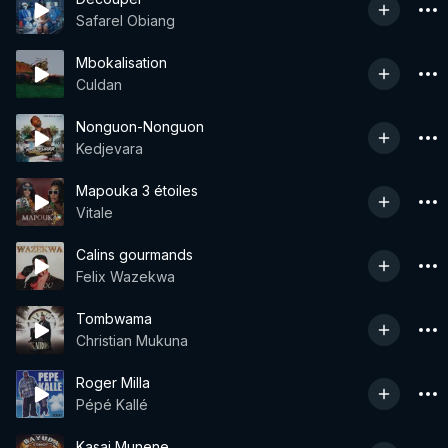
Safarel Obiang
Mbokalisation
Culdan
Nonguon-Nonguon
Kedjevara
Mapouka 3 étoiles
Vitale
Calins gourmands
Felix Wazekwa
Tombwama
Christian Mukuna
Roger Milla
Pépé Kallé
Kasai Munene