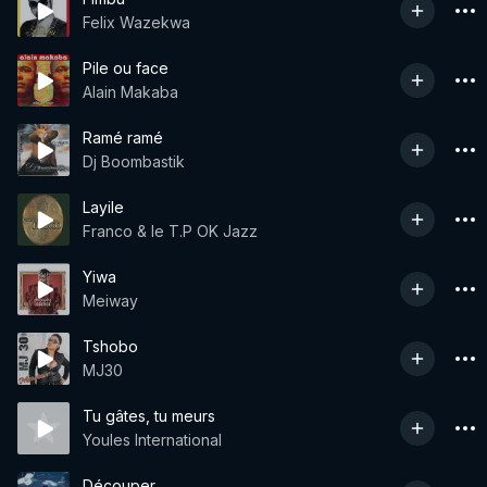
Felix Wazekwa
Pile ou face
Alain Makaba
Ramé ramé
Dj Boombastik
Layile
Franco & le T.P OK Jazz
Yiwa
Meiway
Tshobo
MJ30
Tu gâtes, tu meurs
Youles International
Découper