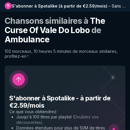
S'abonner à Spotalike
(
à partir de €2.59/mois
)
–
Sans publicité, playlists plus longues, historique complet et accès anticipé aux nouvelles fonctionnalités
Chansons similaires à
The
Curse Of Vale Do Lobo
de
Ambulance
102 morceaux, 10 heures 5 minutes de morceaux similaires,
profitez-en !
S'abonner à Spotalike
-
à partir de
€2.59/mois
Ce que vous obtiendrez
:
Jusqu'à 100 titres par playlist
(
Doublez vos
découvertes
)
Données étendues pour plus de 50M de titres