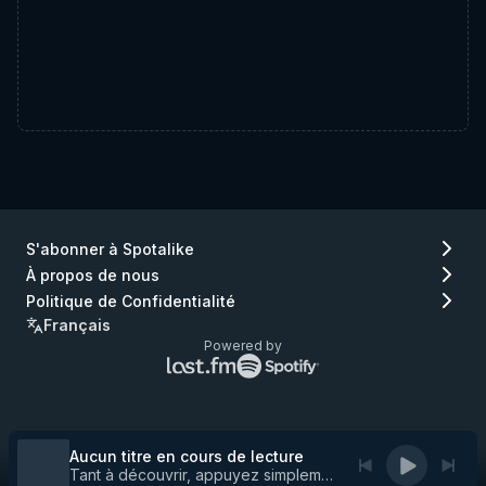
S'abonner à Spotalike
À propos de nous
Politique de Confidentialité
Français
Powered by
Logo
Logo
Lastfm
Spotify
(aller
(aller
à
à
Lastfm)
Spotify)
Aucun titre en cours de lecture
Tant à découvrir, appuyez simplement sur play