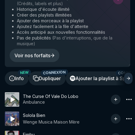
(
Crédits, labels et plus
)
Historique d'écoute illimité
Créer des playlists illimitées
Ajouter des morceaux à la playlist
Ajoutez facilement à la file d'attente
Accès anticipé aux nouvelles fonctionnalités
Pas de publicités
(
Pas d'interruptions, que de la
musique
)
Voir nos forfaits
CONNEXION
CONNEX
NEW
Info
Dupliquer
Ajouter la playlist à Spotif
The Curse Of Vale Do Lobo
Ambulance
Solola Bien
Wenge Musica Maison Mère
Fimbu